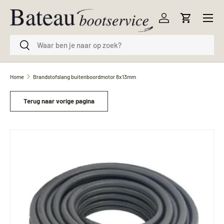
Menu
Ga naar inhoud
Inloggen
Winkelwag
Zoeken
Zoeken
Home
Brandstofslang buitenboordmotor 8x13mm
Terug naar vorige pagina