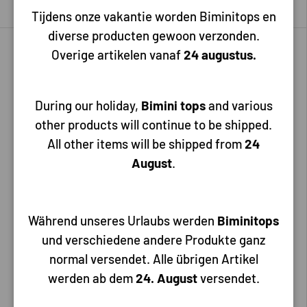
Tijdens onze vakantie worden Biminitops en
diverse producten gewoon verzonden.
Uitverkocht
Tot 5% korting
Overige artikelen vanaf
24 augustus.
Tot 29% korting
During our holiday,
Bimini tops
and various
other products will continue to be shipped.
All other items will be shipped from
24
August
.
Johnson
Johnson
Johnson Low Boy Bilge
Johnson Bilgepomp L2200
Pomp, type L750, 12 V, 73
1980 GPH 12V met
Während unseres Urlaubs werden
Biminitops
l/min, 11/8 aansluiting
terugslagklep
und verschiedene andere Produkte ganz
normal versendet. Alle übrigen Artikel
werden ab dem
24. August
versendet.
45,00
185,00
63,00
194,85