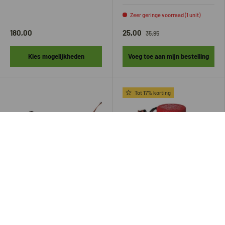
Zeer geringe voorraad (1 unit)
180,00
25,00
35,95
Kies mogelijkheden
Voeg toe aan mijn bestelling
Tot 17% korting
Albin
Seaflo
Supersub 500 of 1100
Kleine Lenspomp bilgepomp
bilgepomp extra laag
500 GPH - 12v