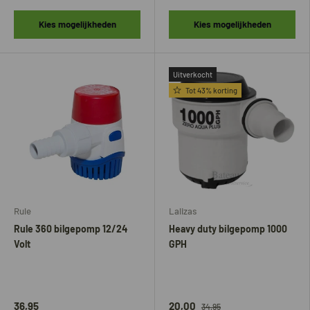
Kies mogelijkheden
Kies mogelijkheden
Uitverkocht
Tot 43% korting
Rule
Lalizas
Rule 360 bilgepomp 12/24
Heavy duty bilgepomp 1000
Volt
GPH
36,95
20,00
34,95