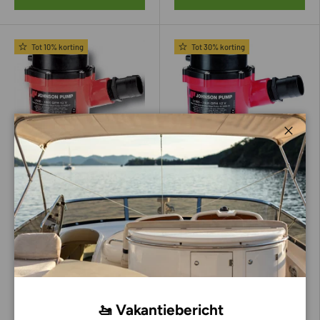
Tot 10% korting
Tot 30% korting
Sluite
Johnson
Johnson
Johnson Bilgepomp L1600
L1600 Bilgepomp met
1600 GPH 12V met
terugslagklep 24V
terugslagklep
139,00
109,00
155,00
155,00
🚤 Vakantiebericht
Voeg toe aan mijn bestelling
Voeg toe aan mijn bestelling