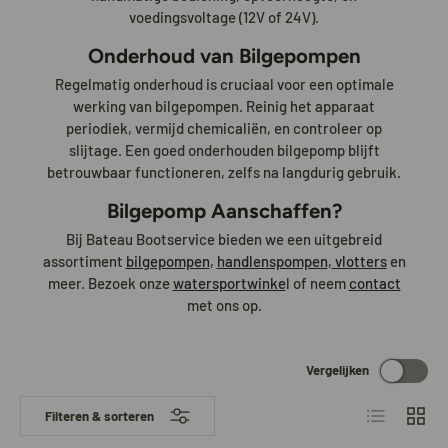
voedingsvoltage (12V of 24V).
Onderhoud van Bilgepompen
Regelmatig onderhoud is cruciaal voor een optimale
werking van bilgepompen. Reinig het apparaat
periodiek, vermijd chemicaliën, en controleer op
slijtage. Een goed onderhouden bilgepomp blijft
betrouwbaar functioneren, zelfs na langdurig gebruik.
Bilgepomp Aanschaffen?
Bij Bateau Bootservice bieden we een uitgebreid
assortiment
bilgepompen
,
handlenspompen
,
vlotters
en
meer. Bezoek onze
watersportwinke
l of neem
contact
met ons op.
Vergelijken
Lijst
Raster
Filteren & sorteren