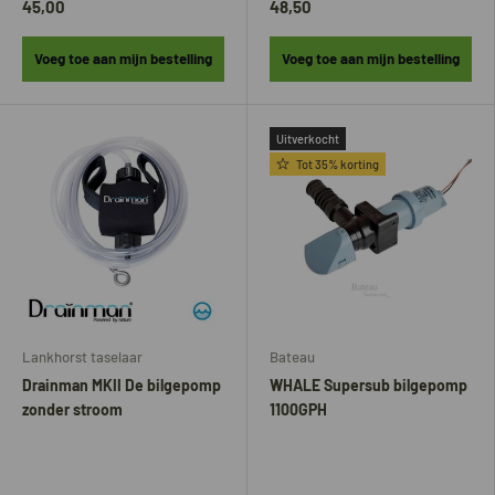
45,00
48,50
Voeg toe aan mijn bestelling
Voeg toe aan mijn bestelling
Uitverkocht
Tot 35% korting
Lankhorst taselaar
Bateau
Drainman MKII De bilgepomp
WHALE Supersub bilgepomp
zonder stroom
1100GPH