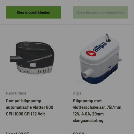
Kies mogelijkheden
Voeg toe aan mijn bestelling
Naova Rade
Allpa
Dompel bilgepomp
Bilgepomp met
automatische vlotter 600
vlotterschakelaar, 75l/min,
GPH 1000 GPH 12 Volt
12V, 4.0A, 29mm-
slangaansluiting