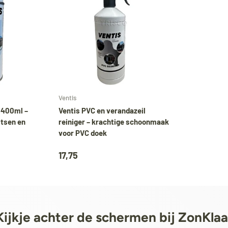
Während unseres Urlaubs werden
Biminitops
und verschiedene andere Produkte ganz norma
versendet. Alle übrigen Artikel werden ab dem
24. August
versendet.
Voeg toe aan mijn bestelling
Voeg toe aan mijn bestelli
Ventis
 400ml –
Ventis PVC en verandazeil
itsen en
reiniger – krachtige schoonmaak
voor PVC doek
17,75
Kijkje achter de schermen bij ZonKlaa