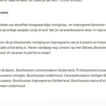
en er daarna weer uit zoals je dat wilt: fris en schoon!
ssens
ieden we dezelfde hoogwaardige reinigings- en impregneerdiensten 
 grondige aanpak zorgt ervoor dat je caravankussens weer in topco
oor de professionele reiniging en impregnatie van je kussens en hoez
rgde uitstraling is. Neem vandaag nog contact op met Bateau Bootse
boot of caravan in perfecte staat!
n Brabant, Boothoezen schoonmaken Gelderland, Professionele kusse
 kussens reinigen, Bootkussen onderhoud, Caravankussens reinigen B
kussens, Bootkussen impregneren Gelderland, Boothoezen waterafs
ussen onderhoud.