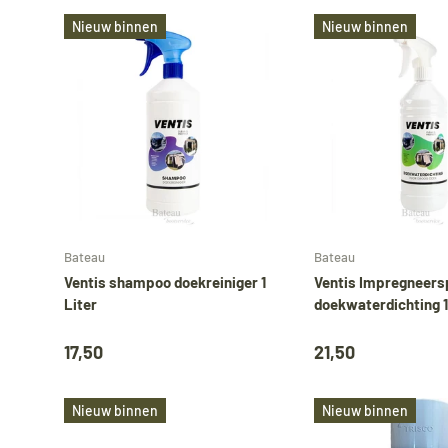
Nieuw binnen
Nieuw binnen
Voeg toe aan mijn bestelling
Bateau
Bateau
Ventis shampoo doekreiniger 1
Ventis Impregneers
Liter
doekwaterdichting 1 
D
17,50
21,50
Nieuw binnen
Nieuw binnen