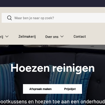
Zoeken
Zoeken
Zeilmakerij
Contact
rij
Over ons
Hoezen reinigen
Afspraak maken
Prijslijst
 bootkussens en hoezen toe aan een onderhou