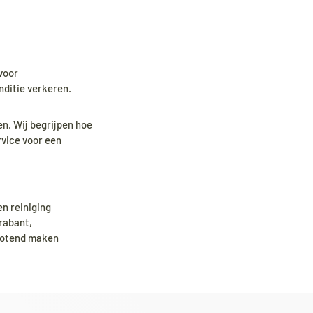
voor
nditie verkeren.
en. Wij begrijpen hoe
rvice voor een
n reiniging
rabant,
totend maken