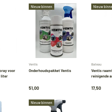
Nieuw binnen
Nieuw binn
🚤 Vakantiebericht
Tijdens onze vakantie worden Biminitops en
diverse producten gewoon verzonden. Overig
Voeg toe aan mijn bestelling
Voeg toe aan mijn bestelli
artikelen vanaf
24 augustus.
Ventis
Bateau
pray voor
Onderhoudspakket Ventis
Ventis raamf
liter
reinigende a
uring our holiday,
Bimini tops
and various oth
products will continue to be shipped. All other
51,00
17,50
items will be shipped from
24 August
.
Nieuw binnen