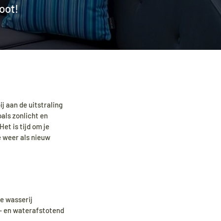
oot!
j aan de uitstraling
als zonlicht en
et is tijd om je
e weer als nieuw
le wasserij
l- en waterafstotend