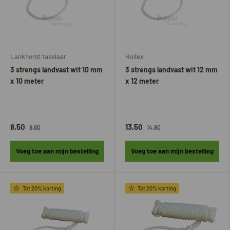
Lankhorst taselaar
Hollex
3 strengs landvast wit 10 mm
3 strengs landvast wit 12 mm
x 10 meter
x 12 meter
8,50
13,50
9,80
14,90
Voeg toe aan mijn bestelling
Voeg toe aan mijn bestelling
Tot 20% korting
Tot 20% korting