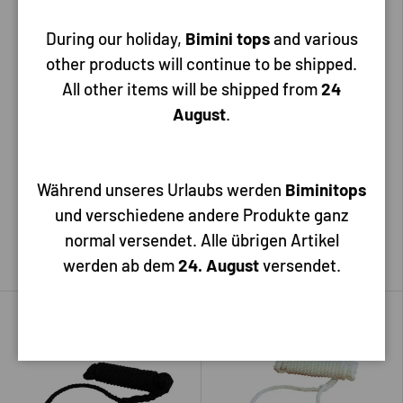
During our holiday,
Bimini tops
and various
other products will continue to be shipped.
All other items will be shipped from
24
Bateau
Lankhorst taselaar
August
.
Landvast 16 strengs
3 strengs landvast zwart 10
Polypropyleen met lus 15
mm x 5m
meter
Während unseres Urlaubs werden
Biminitops
Vanaf
28,50
4,50
und verschiedene andere Produkte ganz
5,60
normal versendet. Alle übrigen Artikel
Kies mogelijkheden
Voeg toe aan mijn bestelling
werden ab dem
24. August
versendet.
Tot 27% korting