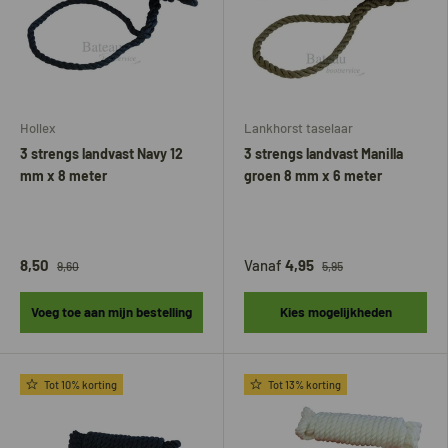
Hollex
Lankhorst taselaar
3 strengs landvast Navy 12
3 strengs landvast Manilla
mm x 8 meter
groen 8 mm x 6 meter
8,50
Vanaf
4,95
9,60
5,95
Voeg toe aan mijn bestelling
Kies mogelijkheden
Tot 10% korting
Tot 13% korting