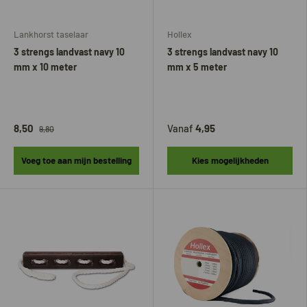
Lankhorst taselaar
Hollex
3 strengs landvast navy 10
3 strengs landvast navy 10
mm x 10 meter
mm x 5 meter
8,50
Vanaf
4,95
9,80
Voeg toe aan mijn bestelling
Kies mogelijkheden