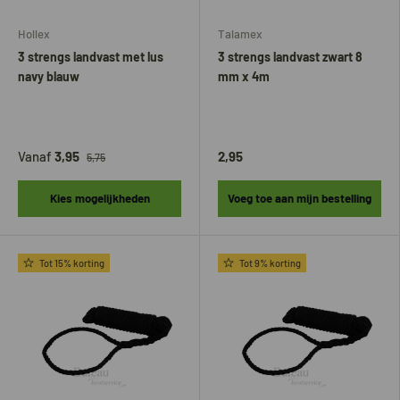
Hollex
Talamex
3 strengs landvast met lus
3 strengs landvast zwart 8
navy blauw
mm x 4m
Vanaf
3,95
2,95
5,75
Kies mogelijkheden
Voeg toe aan mijn bestelling
Tot 15% korting
Tot 9% korting