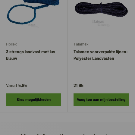
Hollex
Talamex
3 strengs landvast met lus
Talamex voorverpakte lijnen:
blauw
Polyester Landvasten
Vanaf
5,95
21,95
Kies mogelijkheden
Voeg toe aan mijn bestelling