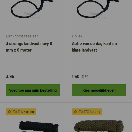
Lankhorst taselaar
Hollex
3 strengs landvast navy 8
Actie van de dag kant en
mm x 6 meter
klare landvast
3,95
1,50
3,60
Voeg toe aan mijn bestelling
Kies mogelijkheden
Tot 11% korting
Tot 17% korting