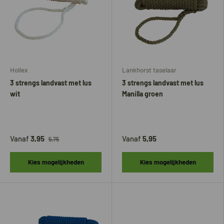
Hollex
Lankhorst taselaar
3 strengs landvast met lus
3 strengs landvast met lus
wit
Manilla groen
Vanaf
3,95
Vanaf
5,95
5,75
Kies mogelijkheden
Kies mogelijkheden