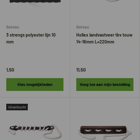
Bateau
Bateau
3 strengs polyester lijn 10
Hollex landvastveer tbv touw
mm
14-16mm L=220mm
1,50
11,50
Kies mogelijkheden
Voeg toe aan mijn bestelling
Uitverkocht