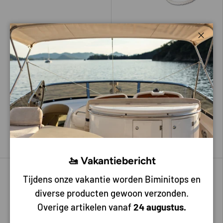
Sluite
Hollex
Bateau
Hollex landvastveer tbv touw
Hollex landvastveer tbv touw
18-20mm L=560mm
18mm L= 270mm
21,50
15,50
Voeg toe aan mijn bestelling
Voeg toe aan mijn bestelling
🚤 Vakantiebericht
Tot 20% korting
Tijdens onze vakantie worden Biminitops en
diverse producten gewoon verzonden.
Overige artikelen vanaf
24 augustus.