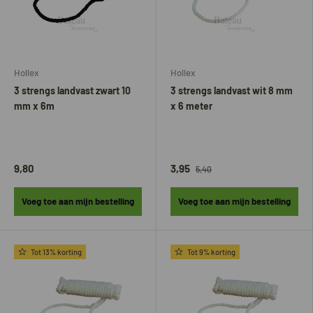
Hollex
Hollex
3 strengs landvast zwart 10
3 strengs landvast wit 8 mm
mm x 6m
x 6 meter
9,80
3,95
5,40
Voeg toe aan mijn bestelling
Voeg toe aan mijn bestelling
Tot 13% korting
Tot 9% korting