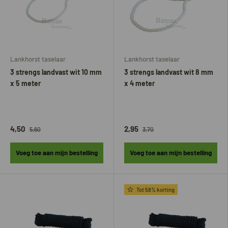
Lankhorst taselaar
Lankhorst taselaar
3 strengs landvast wit 10 mm
3 strengs landvast wit 8 mm
x 5 meter
x 4 meter
4,50
2,95
5,60
3,70
Voeg toe aan mijn bestelling
Voeg toe aan mijn bestelling
Tot 58% korting