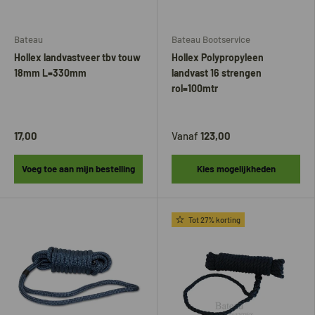
Bateau
Bateau Bootservice
Hollex landvastveer tbv touw
Hollex Polypropyleen
18mm L=330mm
landvast 16 strengen
rol=100mtr
17,00
Vanaf
123,00
Voeg toe aan mijn bestelling
Kies mogelijkheden
Tot 27% korting