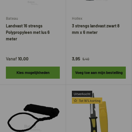
Bateau
Hollex
Landvast 16 strengs
3 strengs landvast zwart 8
Polypropyleen met lus 6
mm x 6 meter
meter
Vanaf
10,00
3,95
5,40
Kies mogelijkheden
Voeg toe aan mijn bestelling
Uitverkocht
Tot 16% korting