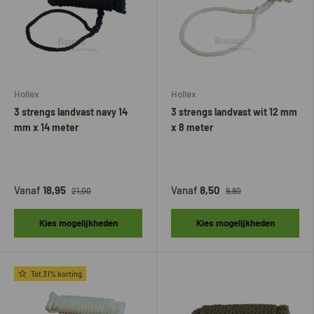
Hollex
Hollex
3 strengs landvast navy 14
3 strengs landvast wit 12 mm
mm x 14 meter
x 8 meter
Vanaf
18,95
Vanaf
8,50
21,00
9,80
Kies mogelijkheden
Kies mogelijkheden
Tot 31% korting