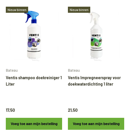
Nieuw binnen
Nieuw binnen
Sluite
Bateau
Bateau
Ventis shampoo doekreiniger 1
Ventis Impregneerspray voor
Liter
doekwaterdichting 1 liter
🚤 Vakantiebericht
Tijdens onze vakantie worden Biminitops en
diverse producten gewoon verzonden.
17,50
21,50
Overige artikelen vanaf
24 augustus.
Voeg toe aan mijn bestelling
Voeg toe aan mijn bestelling