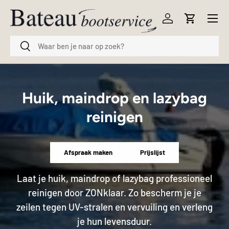
Menu
Ga naar inhoud
Inloggen
Winkelwag
Zoeken
Zoeken
Huik, maindrop en lazybag
reinigen
Afspraak maken
Prijslijst
Laat je huik, maindrop of lazybag professioneel
reinigen door ZONklaar. Zo bescherm je je
zeilen tegen UV-stralen en vervuiling en verleng
je hun levensduur.