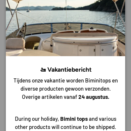
Sluite
Aantal
Voeg toe aan mijn bestelling
-
+
Pick-up beschikbaar bij
Bateau Bootservice
Meestal klaar binnen 2-4 dagen
Bekijk winkelinformatie
Te vinden in:
Alle producten
,
Brandstof
,
Brandstof tanks
,
🚤 Vakantiebericht
Brandstofslang
,
Slang & pompbal
Tijdens onze vakantie worden Biminitops en
diverse producten gewoon verzonden.
Gratis verzending vanaf 150 euro
Overige artikelen vanaf
24 augustus.
Heeft u een vraag over dit product
mail
of stuur ons een chat. Wij staan graag
During our holiday,
Bimini tops
and various
voor je klaar
other products will continue to be shipped.