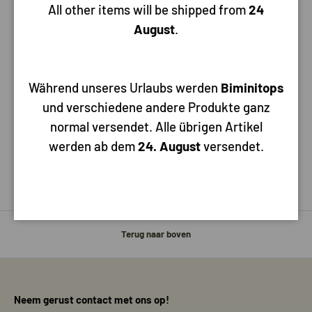
All other items will be shipped from
24
August
.
Beschrijving
Specificaties
Brandstofslang, 8x17mm, max. 14bar, Temperatuurbereik -30
Während unseres Urlaubs werden
Biminitops
ºC tot +100 ºC ( ISO 7840 ) ( CE-gecertificeerd ) ( prijs per meter
und verschiedene andere Produkte ganz
)
normal versendet. Alle übrigen Artikel
werden ab dem
24. August
versendet.
Terug naar boven
Neem gerust contact met ons op!