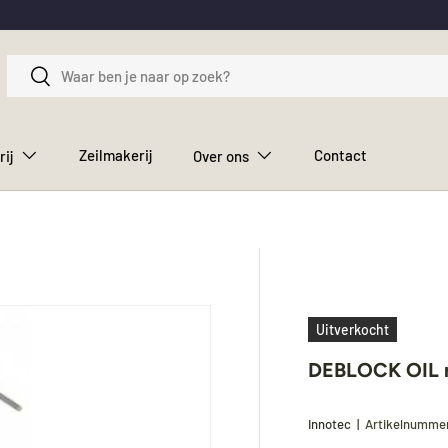
Zoeken
Zoeken
Zeilmakerij
Contact
rij
Over ons
Uitverkocht
DEBLOCK OIL r
Innotec
|
Artikelnumme