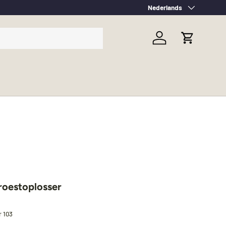
Taal
Nederlands
Inloggen
Winkelwag
oestoplosser
r
103