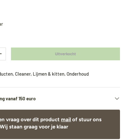
ar
Uitverkocht
+
oducten
,
Cleaner
,
Lijmen & kitten
,
Onderhoud
ng vanaf 150 euro
en vraag over dit product
mail
of stuur ons
Wij staan graag voor je klaar