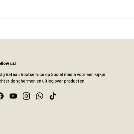
ollow us!
olg Bateau Bootservice op Social media voor een kijkje
chter de schermen en uitleg over producten.
Facebook
YouTube
Instagram
WhatsApp
TikTok