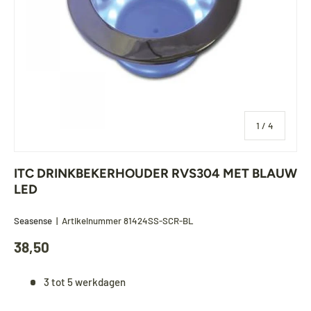
van
1
/
4
ITC DRINKBEKERHOUDER RVS304 MET BLAUW
LED
Seasense
|
Artikelnummer
81424SS-SCR-BL
38,50
3 tot 5 werkdagen