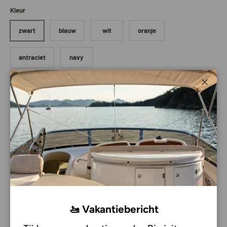
Kleur
zwart
blauw
wit
oranje
antraciet
navy
Aantal
Sluite
Voeg toe aan mijn bestelling
-
+
Pick-up beschikbaar bij
Bateau Bootservice
Meestal klaar binnen 2-4 dagen
Bekijk winkelinformatie
Te vinden in:
Aanleggen & ankeren
,
Alle producten
,
Allpa
,
Bolfenders
,
Fenders & stootwillen
🚤 Vakantiebericht
Gratis verzending vanaf 150 euro