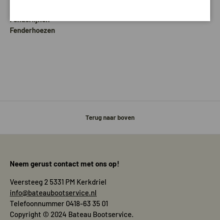
Benodigdheden
Fenderlijnen
Fenderhoezen
Terug naar boven
Neem gerust contact met ons op!
Veersteeg 2 5331 PM Kerkdriel
info@bateaubootservice.nl
Telefoonnummer 0418-63 35 01
Copyright © 2024 Bateau Bootservice.