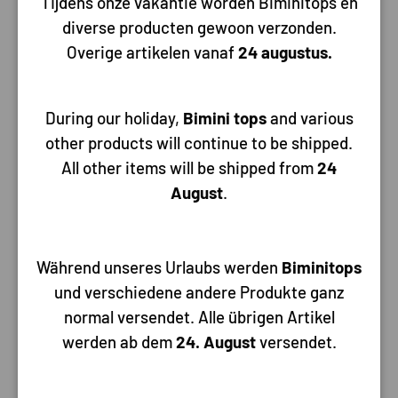
Tijdens onze vakantie worden Biminitops en
diverse producten gewoon verzonden.
Overige artikelen vanaf
24 augustus.
Heeft u een vraag over dit product
mail
of stuur ons een chat. Wij staan graag
voor je klaar
During our holiday,
Bimini tops
and various
other products will continue to be shipped.
All other items will be shipped from
24
Beschrijving
Specificaties
August
.
Degelijk Nederlands fabrikaat voor een zeer scherpe prijs met
stevige ogenRobuuste ball fender / stootwil.
Kan ook als markerings- of ankerboei gebruikt worden.
Während unseres Urlaubs werden
Biminitops
Opblaasbaar met kogelventiel.
und verschiedene andere Produkte ganz
Druk max. 0,2 bar.
normal versendet. Alle übrigen Artikel
Oog dia 20 mm.
Volume/inhoud: 21 ltr
werden ab dem
24. August
versendet.
Afmeting 350 x 480 mm