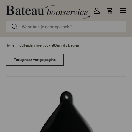
Menu
Ga naar inhoud
Inloggen
Winkelwag
Zoeken
Zoeken
Home
Bolfender / boei 350 x 480 mm div kleuren
Terug naar vorige pagina
Afbeelding 7 is nu beschikbaar in gallerij-weergave