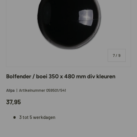
van
7
/
9
Bolfender / boei 350 x 480 mm div kleuren
Allpa
|
Artikelnummer
059501/541
37,95
3 tot 5 werkdagen