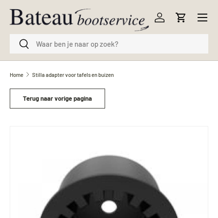
Menu
Ga naar inhoud
Inloggen
Winkelwag
Zoeken
Zoeken
Home
Stilla adapter voor tafels en buizen
Terug naar vorige pagina