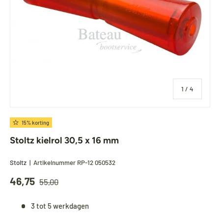
van
1
/
4
15% korting
Stoltz kielrol 30,5 x 16 mm
Stoltz
|
Artikelnummer
RP-12 050532
46,75
55,00
3 tot 5 werkdagen