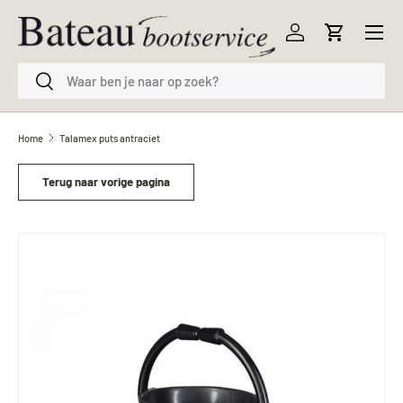
Menu
Ga naar inhoud
Inloggen
Winkelwag
Zoeken
Zoeken
Home
Talamex puts antraciet
Terug naar vorige pagina