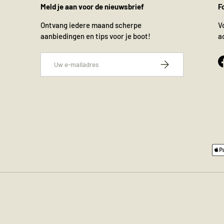
Meld je aan voor de nieuwsbrief
F
Ontvang iedere maand scherpe
V
aanbiedingen en tips voor je boot!
a
E-mailadres
Abonneer
Geaccepteerde betaalmethode