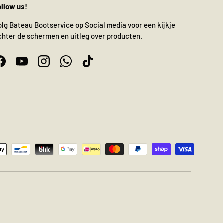
ollow us!
olg Bateau Bootservice op Social media voor een kijkje
chter de schermen en uitleg over producten.
Facebook
YouTube
Instagram
WhatsApp
TikTok
n