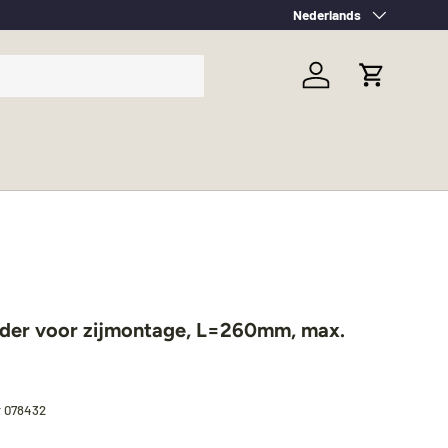
Taal
Nederlands
Inloggen
Winkelwag
der voor zijmontage, L=260mm, max.
r
078432