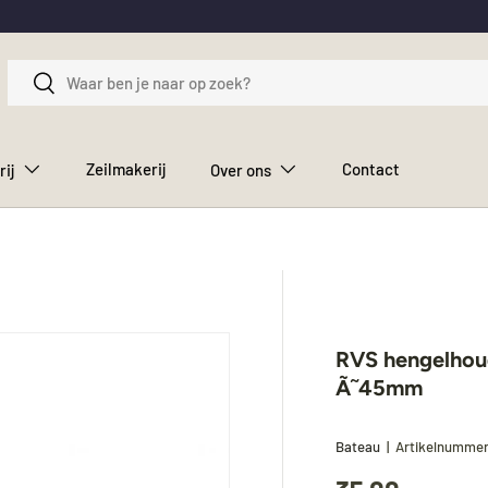
Zoeken
Zoeken
Zeilmakerij
Contact
rij
Over ons
RVS hengelhou
Ã˜45mm
Bateau
|
Artikelnumme