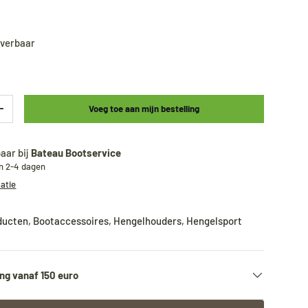
leverbaar
Voeg toe aan mijn bestelling
+
aar bij
Bateau Bootservice
en 2-4 dagen
matie
oducten
,
Bootaccessoires
,
Hengelhouders
,
Hengelsport
ng vanaf 150 euro