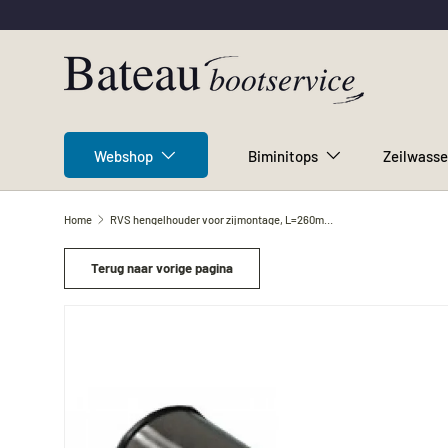
Ga naar inhoud
Webshop
Biminitops
Zeilwasse
Home
RVS hengelhouder voor zijmontage, L=260mm, max. Ã˜45mm
Terug naar vorige pagina