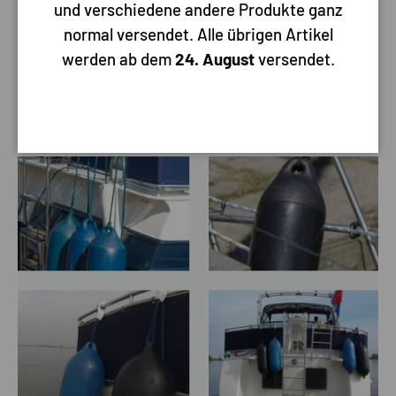
und verschiedene andere Produkte ganz
Aufbewahrung Ihrer Kotflügel
normal versendet. Alle übrigen Artikel
Mit dem Fastfender ist die Aufbewahrung Ihrer Kotflügel ganz
werden ab dem
24. August
versendet.
einfach. Hängen Sie sie beispielsweise am Heck Ihres Schiffes
auf, damit Sie sie immer griffbereit haben, wenn Sie sie
wieder brauchen.