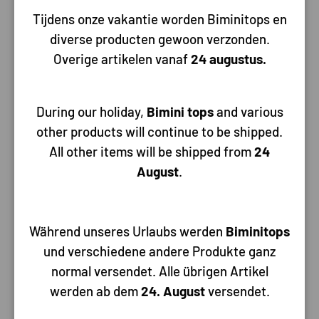
einem erlebnisreichen Tag im Hafen anzukommen. Manchmal
Tijdens onze vakantie worden Biminitops en
ist jede Sekunde kostbar und Sie möchten schnell und
diverse producten gewoon verzonden.
unkompliziert andocken. Das Finden...
Overige artikelen vanaf
24 augustus.
Christine Kramer
During our holiday,
Bimini tops
and various
other products will continue to be shipped.
All other items will be shipped from
24
August
.
Während unseres Urlaubs werden
Biminitops
und verschiedene andere Produkte ganz
Welche Bimini-Top-Größe benötige ich?
normal versendet. Alle übrigen Artikel
werden ab dem
24. August
versendet.