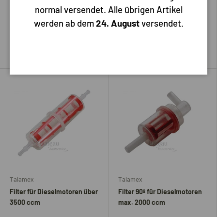
normal versendet. Alle übrigen Artikel
werden ab dem
24. August
versendet.
47,50
5,50
In den Warenkorb
In den Warenkorb
Talamex
Talamex
Filter für Dieselmotoren über
Filter 90º für Dieselmotoren
3500 ccm
max. 2000 ccm