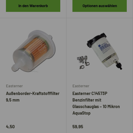
In den Warenkorb
Optionen auswählen
Easterner
Easterner
Außenborder-Kraftstofffilter
Easterner C14573P
9,5 mm
Benzinfilter mit
Glasschauglas – 10 Mikron
AquaStop
4,50
59,95