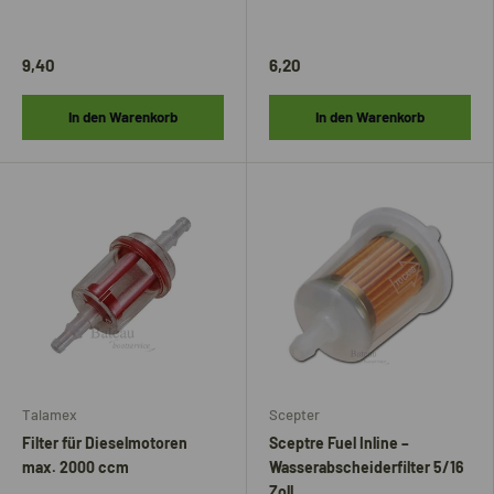
9,40
6,20
In den Warenkorb
In den Warenkorb
Talamex
Scepter
Filter für Dieselmotoren
Sceptre Fuel Inline –
max. 2000 ccm
Wasserabscheiderfilter 5/16
Zoll