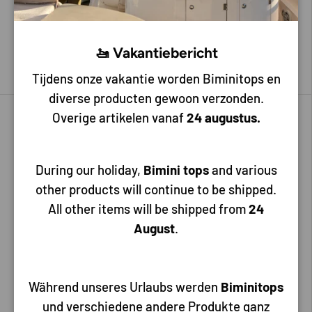
20,00
49,00
🚤 Vakantiebericht
In den Warenkorb
In den Warenkorb
Tijdens onze vakantie worden Biminitops en
diverse producten gewoon verzonden.
Overige artikelen vanaf
24 augustus.
During our holiday,
Bimini tops
and various
other products will continue to be shipped.
All other items will be shipped from
24
August
.
Allpa
Talamex
Sierra Benzinfilter mit
Filter für Dieselmotoren von
Während unseres Urlaubs werden
Biminitops
Wasserabscheider
2000-3500 ccm
und verschiedene andere Produkte ganz