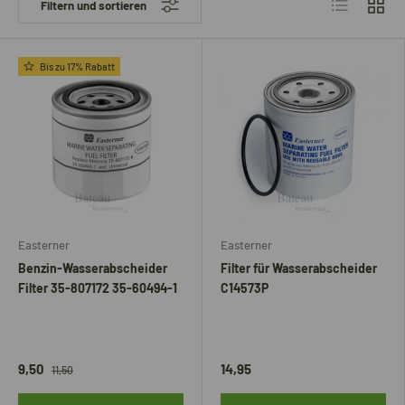
Produktliste
Produk
Filtern und sortieren
Bis zu 17% Rabatt
Easterner
Easterner
Benzin-Wasserabscheider
Filter für Wasserabscheider
Filter 35-807172 35-60494-1
C14573P
9,50
14,95
11,50