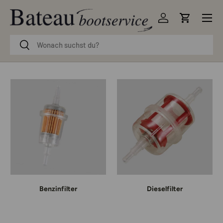
Menü
Direkt zum Inhalt
Einloggen
Einkaufsw
Suchen
Suchen
Benzinfilter
Dieselfilter