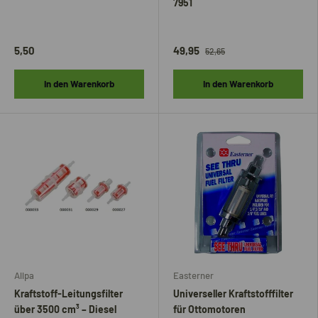
7951
5,50
49,95
52,65
In den Warenkorb
In den Warenkorb
Allpa
Easterner
Kraftstoff-Leitungsfilter
Universeller Kraftstofffilter
über 3500 cm³ – Diesel
für Ottomotoren