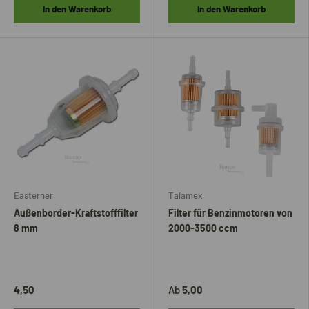
In den Warenkorb
In den Warenkorb
Easterner
Talamex
Außenborder-Kraftstofffilter
Filter für Benzinmotoren von
8 mm
2000-3500 ccm
4,50
Ab
5,00