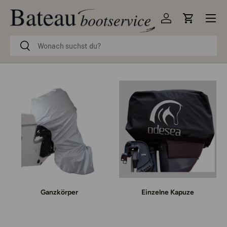
Menü
Direkt zum Inhalt
Einloggen
Einkaufsw
Suchen
Suchen
Ganzkörper
Einzelne Kapuze