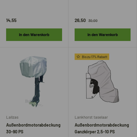
14,55
26,50
30,00
In den Warenkorb
In den Warenkorb
Bis zu 17% Rabatt
Lalizas
Lankhorst taselaar
Außenbordmotorabdeckung
Außenbordmotorabdeckung
30-90 PS
Ganzkörper 2,5-10 PS