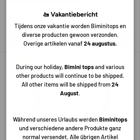
🚤 Vakantiebericht
21,50
35,00
Tijdens onze vakantie worden Biminitops en
41,70
diverse producten gewoon verzonden.
In den Warenkorb
In den Warenkorb
Overige artikelen vanaf
24 augustus.
Bis zu 29% Rabatt
During our holiday,
Bimini tops
and various
other products will continue to be shipped.
All other items will be shipped from
24
August
.
Während unseres Urlaubs werden
Biminitops
Lalizas
Lalizas
und verschiedene andere Produkte ganz
Außenbordmotorabdeckung
Außenbordmotorabdeckung
normal versendet. Alle übrigen Artikel
150 - 300 PS
115 - 250 PS