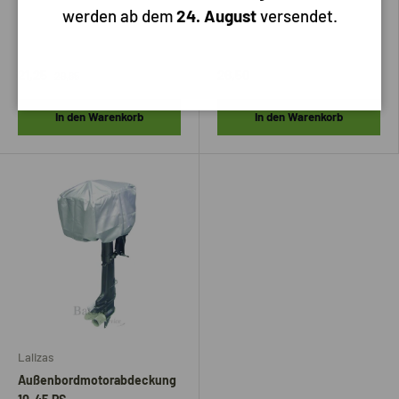
werden ab dem
24. August
versendet.
21,25
26,50
29,85
In den Warenkorb
In den Warenkorb
Lalizas
Außenbordmotorabdeckung