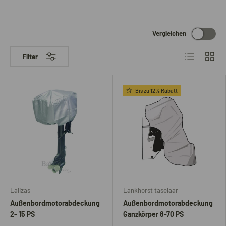
Vergleichen
Produktliste
Produk
Filter
Bis zu 12% Rabatt
Lalizas
Lankhorst taselaar
Außenbordmotorabdeckung
Außenbordmotorabdeckung
2- 15 PS
Ganzkörper 8-70 PS