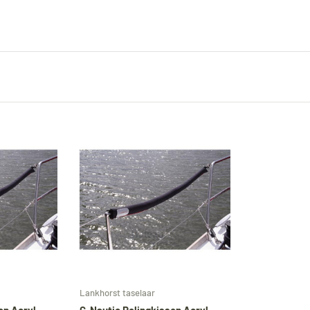
In den Warenkorb
In den Warenkorb
Lankhorst taselaar
en Acryl
G-Nautic Relingkissen Acryl