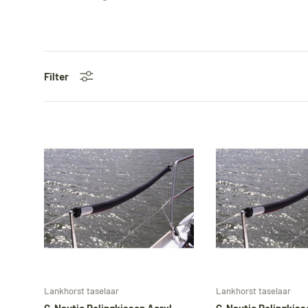
Filter
In den Warenkorb
Lankhorst taselaar
Lankhorst taselaar
G-Nautic Relingkissen Acryl
G-Nautic Relingkiss