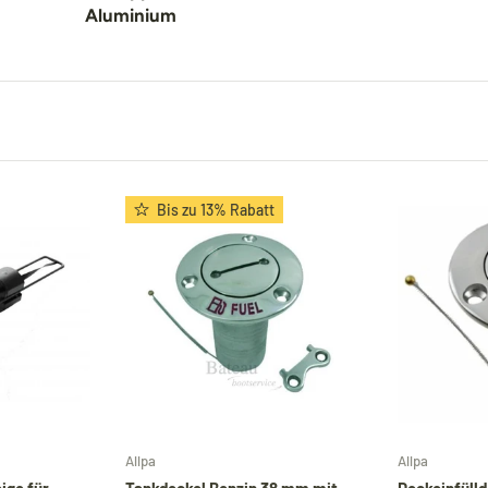
Aluminium
Bis zu 13% Rabatt
Optionen auswählen
In den Warenkorb
Allpa
Allpa
ige für
Tankdeckel Benzin 38 mm mit
Deckeinfülld