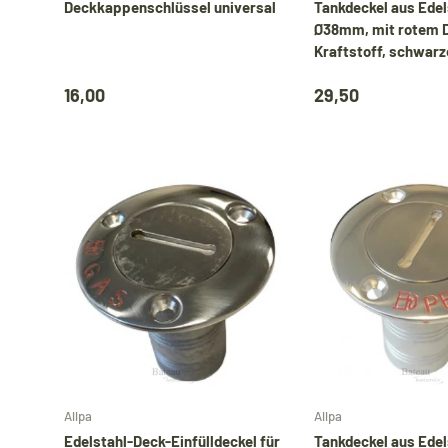
Deckkappenschlüssel universal
Tankdeckel aus Edel
Ø38mm, mit rotem D
Kraftstoff, schwarz
16,00
29,50
In den Warenkorb
Allpa
Allpa
Edelstahl-Deck-Einfülldeckel für
Tankdeckel aus Edel