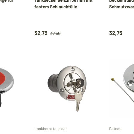
festem Schlauchtülle
Schmutzwas
32,75
32,75
37,50
In den Warenkorb
Optionen auswählen
Tijdens onze vakantie worden Biminitops en
diverse producten gewoon verzonden. Overige
Lankhorst taselaar
Bateau
artikelen vanaf
24 augustus.