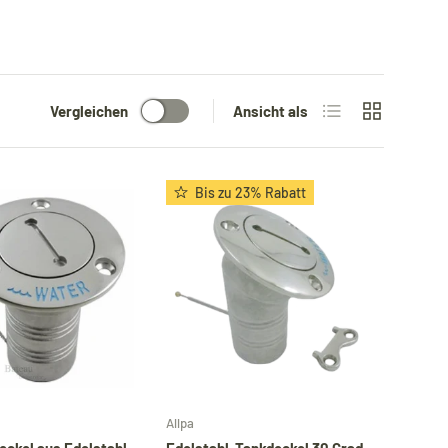
Produktliste
Produktraste
Vergleichen
Ansicht als
Bis zu 23% Rabatt
In den Warenkorb
Optionen auswähl
Allpa
eckel aus Edelstahl.
Edelstahl-Tankdeckel 30 Grad