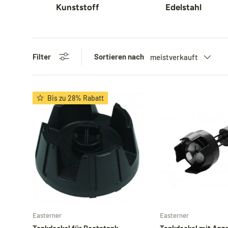
Kunststoff
Edelstahl
Filter
Sortieren nach
meistverkauft
Bis zu 28% Rabatt
In den Warenkorb
Easterner
Easterner
Tankdeckel für Bootstank
Tankdeckel mit Anze