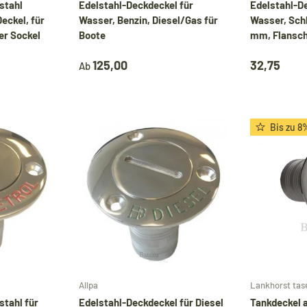
stahl
Edelstahl-Deckdeckel für
Edelstahl-De
eckel, für
Wasser, Benzin, Diesel/Gas für
Wasser, Sch
er Sockel
Boote
mm, Flansch
During our holiday,
Bimini tops
and various other
products will continue to be shipped. All other
125,00
32,75
Ab
items will be shipped from
24 August
.
Bis zu 8
Während unseres Urlaubs werden
Biminitops
und verschiedene andere Produkte ganz normal
versendet. Alle übrigen Artikel werden ab dem
24. August
versendet.
In den Warenkorb
In den Warenkorb
Allpa
Lankhorst tas
stahl für
Edelstahl-Deckdeckel für Diesel
Tankdeckel a