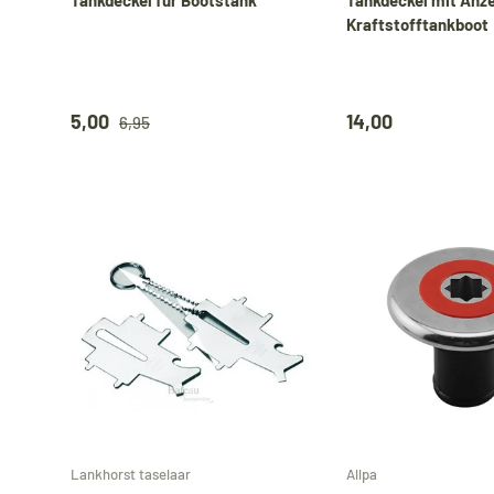
Kraftstofftankboot
5,00
14,00
6,95
In den Warenkorb
Lankhorst taselaar
Allpa