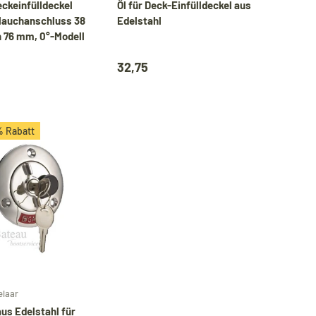
ckeinfülldeckel
Öl für Deck-Einfülldeckel aus
lauchanschluss 38
Edelstahl
 76 mm, 0°-Modell
32,75
% Rabatt
Optionen auswählen
elaar
us Edelstahl für