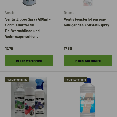
Ventis
Bateau
Ventis Zipper Spray 400ml –
Ventis Fensterfolienspray,
Schmiermittel für
reinigendes Antistatikspray
Reißverschlüsse und
Wohnwagenschienen
17,75
17,50
In den Warenkorb
In den Warenkorb
Neuankömmling
Neuankömmling