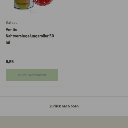
Bateau
Ventis
Nahtversiegelungsroller 50
ml
9,95
In den Warenkorb
Zurück nach oben