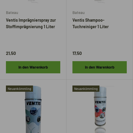
Bateau
Bateau
Ventis Imprägnierspray zur
Ventis Shampoo-
Stoffimprägnierung 1 Liter
Tuchreiniger 1 Liter
21,50
17,50
In den Warenkorb
In den Warenkorb
Neuankömmling
Neuankömmling