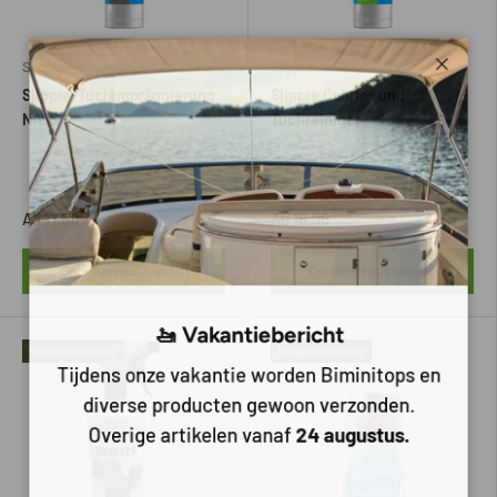
Sjippie
Sjippie
Schlie
Sjippie-Tuchimprägnierung
Sjippie Cabrio- und
NASS
Tuchreiniger
Ab
17,50
Ab
16,95
Optionen auswählen
Optionen auswählen
🚤 Vakantiebericht
Neuankömmling
Neuankömmling
Tijdens onze vakantie worden Biminitops en
diverse producten gewoon verzonden.
Overige artikelen vanaf
24 augustus.