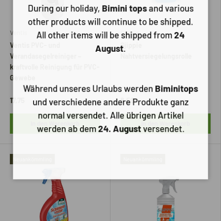
During our holiday,
Bimini tops
and various
other products will continue to be shipped.
Ventis
Sjippie
All other items will be shipped from
24
Ventis PVC- und
Sjippie
August
.
Verandasegelreiniger –
Nahtversiegelungsrolle
kraftvolle Reinigung für PVC-
Gewebe
Während unseres Urlaubs werden
Biminitops
17,75
8,50
und verschiedene andere Produkte ganz
normal versendet. Alle übrigen Artikel
In den Warenkorb
In den Warenkorb
werden ab dem
24. August
versendet.
Neuankömmling
Neuankömmling