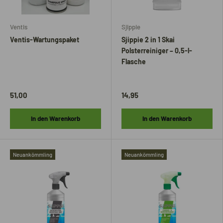
Ventis
Sjippie
Ventis-Wartungspaket
Sjippie 2 in 1 Skai
Polsterreiniger – 0,5-l-
Flasche
51,00
14,95
In den Warenkorb
In den Warenkorb
Neuankömmling
Neuankömmling