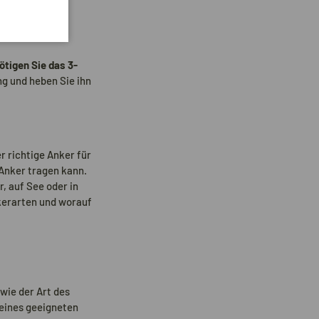
ötigen Sie das 3-
ng und heben Sie ihn
r richtige Anker für
 Anker tragen kann.
, auf See oder in
kerarten und worauf
wie der Art des
 eines geeigneten