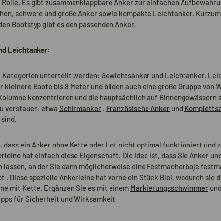
e Rolle. Es gibt zusammenklappbare Anker zur einfachen Aufbewahrun
ehen, schwere und große Anker sowie kompakte Leichtanker. Kurzum:
den Bootstyp gibt es den passenden Anker.
nd Leichtanker:
i Kategorien unterteilt werden: Gewichtsanker und Leichtanker. Lei
ür kleinere Boote bis 8 Meter und bilden auch eine große Gruppe von 
r Kolumne konzentrieren und die hauptsächlich auf Binnengewässern se
zu verstauen, etwa
Schirmanker
,
Französische Anker
und
Kompletts
sind.
t, dass ein Anker ohne
Kette
oder
Lot
nicht optimal funktioniert un
rleine
hat einfach diese Eigenschaft. Die Idee ist, dass Sie Anker un
 lassen, an der Sie dann möglicherweise eine Festmacherboje fest
ot
. Diese spezielle Ankerleine hat vorne ein Stück Blei, wodurch sie 
ine mit Kette. Ergänzen Sie es mit einem
Markierungsschwimmer
un
ipps für Sicherheit und Wirksamkeit