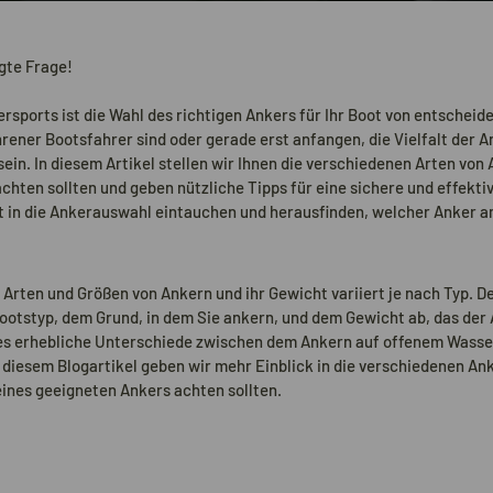
igte Frage!
ersports ist die Wahl des richtigen Ankers für Ihr Boot von entschei
ahrener Bootsfahrer sind oder gerade erst anfangen, die Vielfalt der 
ein. In diesem Artikel stellen wir Ihnen die verschiedenen Arten von
achten sollten und geben nützliche Tipps für eine sichere und effekt
t in die Ankerauswahl eintauchen und herausfinden, welcher Anker a
 Arten und Größen von Ankern und ihr Gewicht variiert je nach Typ. De
ootstyp, dem Grund, in dem Sie ankern, und dem Gewicht ab, das der
 es erhebliche Unterschiede zwischen dem Ankern auf offenem Wasser
diesem Blogartikel geben wir mehr Einblick in die verschiedenen An
eines geeigneten Ankers achten sollten.