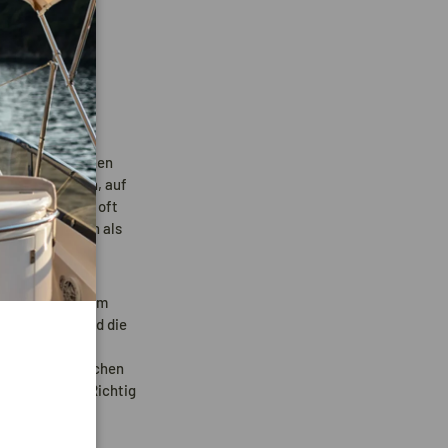
chte Anker eignen
Wassersportlern, auf
geln. Sie sind oft
e Sets
die auch als
mal und neigt zum
Kette ziehen und die
en können. Das
rch sie den gleichen
 vollständig. Richtig