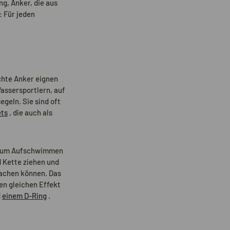
g, Anker, die aus
 Für jeden
chte Anker eignen
Wassersportlern, auf
geln. Sie sind oft
ets
, die auch als
d zum Aufschwimmen
d Kette ziehen und
machen können. Das
den gleichen Effekt
d
einem D-Ring
.