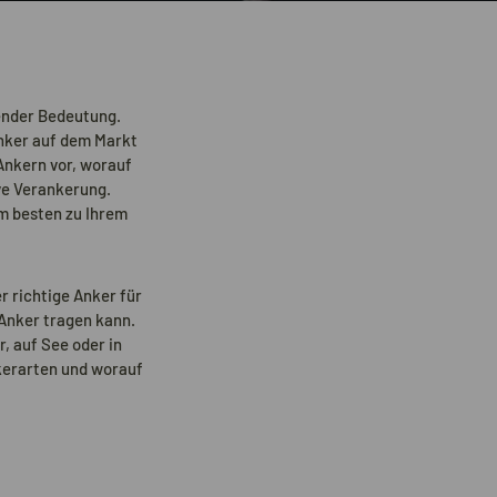
dender Bedeutung.
Anker auf dem Markt
 Ankern vor, worauf
ive Verankerung.
m besten zu Ihrem
r richtige Anker für
 Anker tragen kann.
, auf See oder in
kerarten und worauf