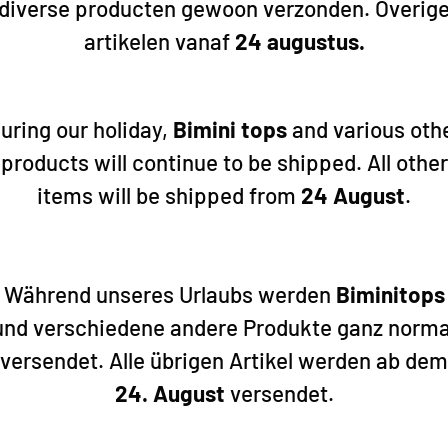
diverse producten gewoon verzonden. Overig
artikelen vanaf
24 augustus.
uring our holiday,
Bimini tops
and various oth
products will continue to be shipped. All other
items will be shipped from
24 August
.
Während unseres Urlaubs werden
Biminitops
und verschiedene andere Produkte ganz norma
versendet. Alle übrigen Artikel werden ab dem
 ungünstigen Wetterbedingungen oder einfach um in Ruhe eine Mahlze
24. August
versendet.
ösung. Obwohl das Auswerfen eines Schiffsankers einfach erscheint, 
rekten Durchführung dieses Manövers. Nicht jeder Ort ist zum Anker
 Windstärke bestimmen die erforderliche Länge der Ankerleine/Anker