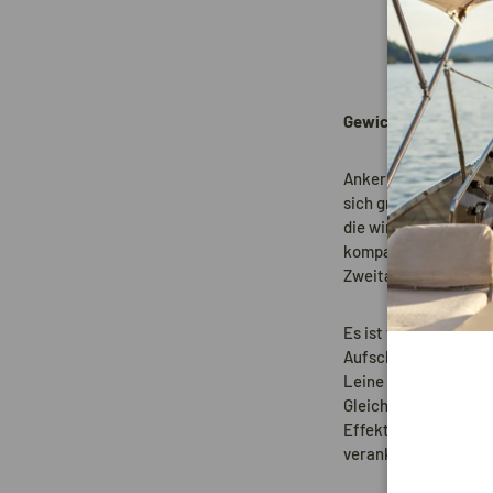
Gewicht der Anker u
Anker können in zwe
sich grundsätzlich f
die wir uns in diese
kompakt und leicht z
Zweitanker geeignet 
Es ist wichtig zu wis
Aufschwimmen, weil
Leine schwimmen las
Gleiche gilt für einen
Effekt hat wie eine 
verankern: Tipps fü