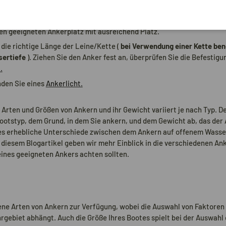
ine sichere und korrekte Verankerung:
en geeigneten Ankerplatz mit ausreichend Platz.
 die richtige Länge der Leine/Kette (
bei Verwendung einer Kette ben
sertiefe
).
Ziehen Sie den Anker fest an, überprüfen Sie die Befestigu
.
den Sie eines
Ankerlicht.
 Arten und Größen von Ankern und ihr Gewicht variiert je nach Typ. De
ootstyp, dem Grund, in dem Sie ankern, und dem Gewicht ab, das der
 es erhebliche Unterschiede zwischen dem Ankern auf offenem Wasser
diesem Blogartikel geben wir mehr Einblick in die verschiedenen An
eines geeigneten Ankers achten sollten.
ne Arten von Ankern zur Verfügung, wobei die Auswahl von Faktoren 
gebiet abhängt. Auch die Größe Ihres Bootes spielt bei der Auswahl