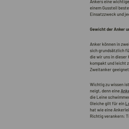
Ankers eine wichtig
einem Gussteil best
Einsatzzweck und je
Gewicht der Anker u
Anker können in zwe
sich grundsätzlich f
die wir uns in diese
kompakt und leicht 
Zweitanker geeignet 
Wichtig zu wissen is
neigt, denn eine
Anke
die Leine schwimmen
Gleiche gilt für ein
L
hat wie eine Ankerle
Richtig verankern: T