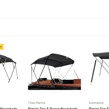
tt
Optionen auswählen
Optionen auswählen
Titan Marine
Sunmaster
 Navishade –
Bimini-Top 3-Bogen Navishade –
Bimini Top 