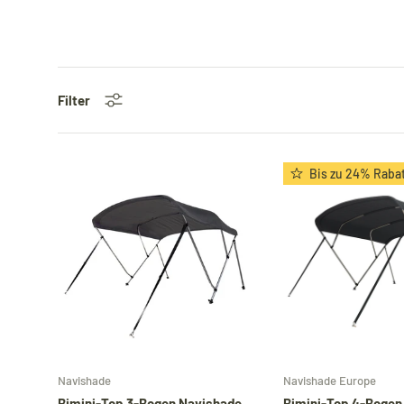
Filter
Bis zu 24% Raba
Optionen auswählen
Navishade
Navishade Europe
Bimini-Top 3-Bogen Navishade –
Bimini-Top 4-Bogen