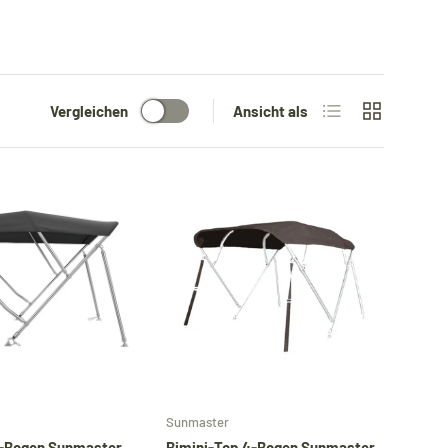
Produktliste
Produktraste
Vergleichen
Ansicht als
Optionen auswählen
Optionen auswähl
Sunmaster
3-Bogen Sunmaster
Bimini-Top 4-Bogen Sunmaster