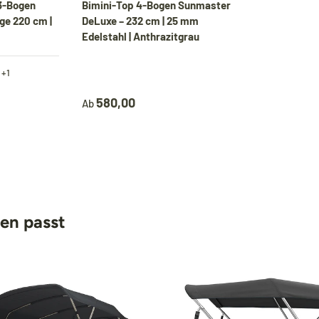
3-Bogen
Bimini-Top 4-Bogen Sunmaster
ge 220 cm |
DeLuxe – 232 cm | 25 mm
Edelstahl | Anthrazitgrau
+1
grau
580,00
Ab
nen passt