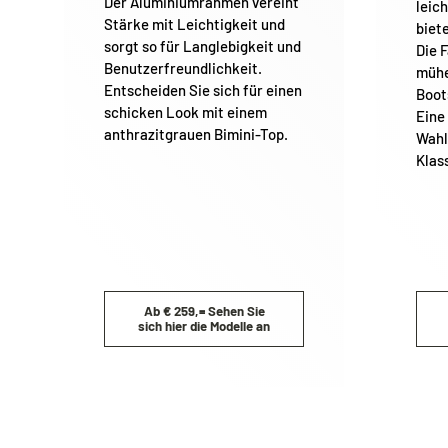
Der Aluminiumrahmen vereint
leic
Stärke mit Leichtigkeit und
biet
sorgt so für Langlebigkeit und
Die F
Benutzerfreundlichkeit.
D
mühe
Entscheiden Sie sich für einen
Boot
schicken Look mit einem
Eine 
anthrazitgrauen Bimini-Top.
Wahl
Klas
Ab € 259,= Sehen Sie
sich hier die Modelle an