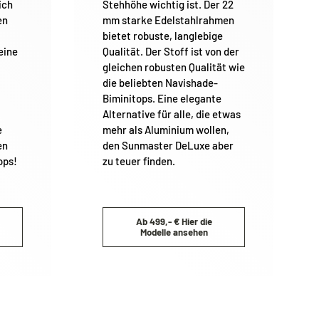
ich
Stehhöhe wichtig ist. Der 22
en
mm starke Edelstahlrahmen
bietet robuste, langlebige
er
eine
Qualität. Der Stoff ist von der
gleichen robusten Qualität wie
die beliebten Navishade-
Biminitops. Eine elegante
Alternative für alle, die etwas
e
mehr als Aluminium wollen,
en
den Sunmaster DeLuxe aber
ops!
zu teuer finden.
l
Ab 499,- € Hier die
Modelle ansehen