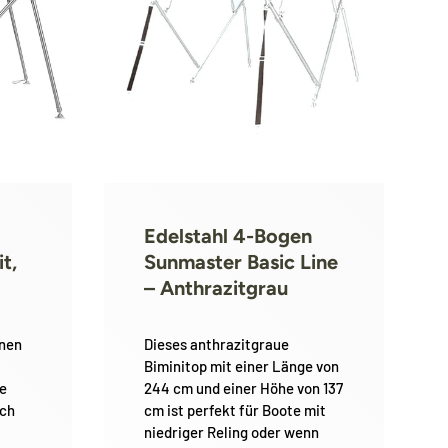
Edelstahl 4-Bogen
t,
Sunmaster Basic Line
– Anthrazitgrau
önen
Dieses anthrazitgraue
Biminitop mit einer Länge von
te
244 cm und einer Höhe von 137
e
ach
cm ist perfekt für Boote mit
niedriger Reling oder wenn