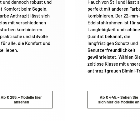
ht und dennoch robust und
Hauch von Stil und lässt s
et Komfort beim Segeln.
perfekt mit anderen Farb
arbe Anthrazit lässt sich
kombinieren. Der 22-mm-
uring our holiday,
Bimini tops
and various oth
los mit verschiedenen
Edelstahlrahmen ist für s
sfarben kombinieren.
Langlebigkeit und schöne
products will continue to be shipped. All other
praktische und stilvolle
Qualität bekannt, die
items will be shipped from
24 August
.
 für alle, die Komfort und
langfristigen Schutz und
se lieben.
Benutzerfreundlichkeit
gewährleistet. Wählen Si
zeitlose Klasse mit unser
anthrazitgrauen Bimini-T
Während unseres Urlaubs werden
Biminitops
und verschiedene andere Produkte ganz norma
versendet. Alle übrigen Artikel werden ab dem
Ab € 285,= Modelle hier
Ab € 445,= Sehen Sie
ansehen
sich hier die Modelle an
24. August
versendet.