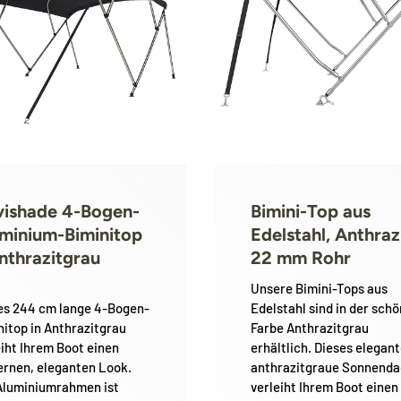
ishade 4-Bogen-
Bimini-Top aus
minium-Biminitop
Edelstahl, Anthrazi
nthrazitgrau
22 mm Rohr
🚤 Vakantiebericht
Unsere Bimini-Tops aus
es 244 cm lange 4-Bogen-
Edelstahl sind in der sch
Tijdens onze vakantie worden Biminitops en
nitop in Anthrazitgrau
Farbe Anthrazitgrau
eiht Ihrem Boot einen
erhältlich. Dieses elegan
diverse producten gewoon verzonden. Overig
rnen, eleganten Look.
anthrazitgraue Sonnend
artikelen vanaf
24 augustus.
Aluminiumrahmen ist
verleiht Ihrem Boot einen