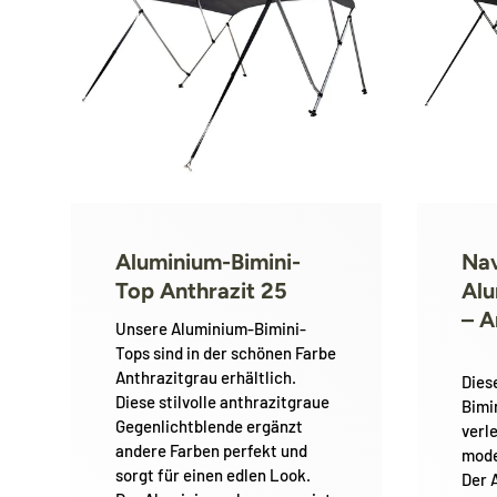
Aluminium-Bimini-
Nav
Top Anthrazit 25
Alu
– A
Unsere Aluminium-Bimini-
Tops sind in der schönen Farbe
Anthrazitgrau erhältlich.
Dies
Diese stilvolle anthrazitgraue
Bimi
Gegenlichtblende ergänzt
verl
andere Farben perfekt und
mode
sorgt für einen edlen Look.
Der 