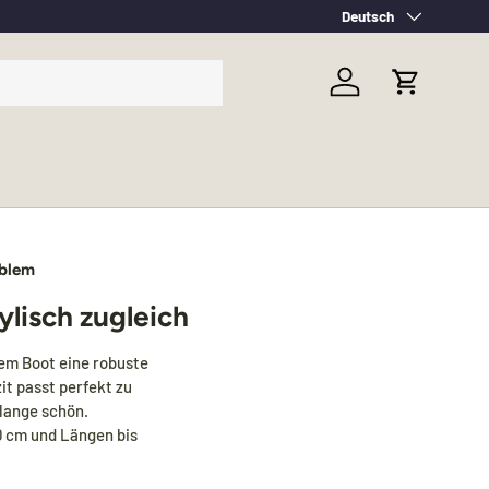
Sprache
Deutsch
Einloggen
Einkaufsw
oblem
ylisch zugleich
rem Boot eine robuste
t passt perfekt zu
lange schön.
30 cm und Längen bis