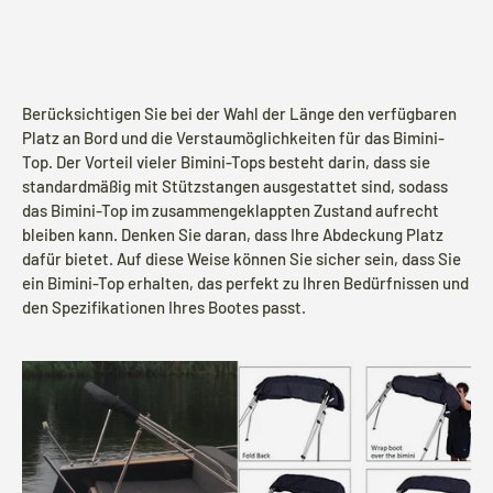
During our holiday,
Bimini tops
and various
other products will continue to be shipped.
All other items will be shipped from
24
Berücksichtigen Sie bei der Wahl der Länge den verfügbaren
August
.
Platz an Bord und die Verstaumöglichkeiten für das Bimini-
Top. Der Vorteil vieler Bimini-Tops besteht darin, dass sie
standardmäßig mit Stützstangen ausgestattet sind, sodass
das Bimini-Top im zusammengeklappten Zustand aufrecht
Während unseres Urlaubs werden
Biminitops
bleiben kann. Denken Sie daran, dass Ihre Abdeckung Platz
und verschiedene andere Produkte ganz
dafür bietet. Auf diese Weise können Sie sicher sein, dass Sie
normal versendet. Alle übrigen Artikel
ein Bimini-Top erhalten, das perfekt zu Ihren Bedürfnissen und
werden ab dem
24. August
versendet.
den Spezifikationen Ihres Bootes passt.