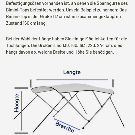
Befestigungsösen vorhanden ist, an denen die Spanngurte des
Bimini-Tops befestigt werden. Um ein Beispiel zu nennen: Das
Bimini-Top in der Größe 117 cm ist im zusammengeklappten
Schlie
Zustand 160 cm lang.
Bei der Wahl der Länge haben Sie einige Möglichkeiten für die
Tuchlängen. Die Größen sind 130, 160, 183, 220, 244 cm, dies
hängt davon ab, welche Breite und Höhe Sie benötigen.
🚤 Vakantiebericht
Tijdens onze vakantie worden Biminitops en
diverse producten gewoon verzonden.
Overige artikelen vanaf
24 augustus.