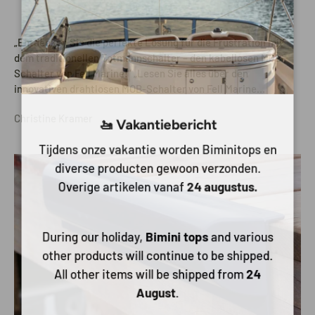
„Entdecken Sie die perfekte Lösung für die Frustration mit
dem traditionellen Totmannschalter – den kabellosen MOB-
Schalter von Fell Marine!“ „Lesen Sie alles über den
innovativen drahtlosen MOB-Schalter von Fell Marine...
🚤 Vakantiebericht
Christine Kramer
Tijdens onze vakantie worden Biminitops en
diverse producten gewoon verzonden.
Overige artikelen vanaf
24 augustus.
During our holiday,
Bimini tops
and various
other products will continue to be shipped.
All other items will be shipped from
24
August
.