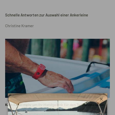
Schnelle Antworten zur Auswahl einer Ankerleine
Christine Kramer
Schlie
Kein Kabel mehr um Ihr Handgelenk für den Totmannschalter.