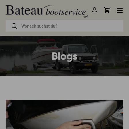
Menü
Direkt zum Inhalt
Einloggen
Einkaufsw
Suchen
Suchen
Blogs