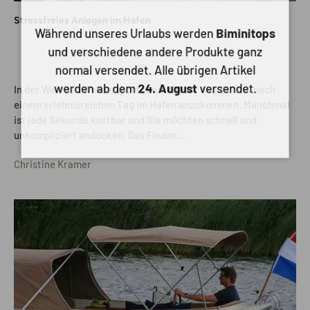
Stressfreies Anlegen im Hafen
Während unseres Urlaubs werden
Biminitops
und verschiedene andere Produkte ganz
normal versendet. Alle übrigen Artikel
In der Welt des Wassersports kennt jeder das Gefühl, nach
werden ab dem
24. August
versendet.
einem erlebnisreichen Tag im Hafen anzukommen. Manchmal
ist jede Sekunde kostbar und Sie möchten schnell und
unkompliziert andocken. Das Finden...
Christine Kramer