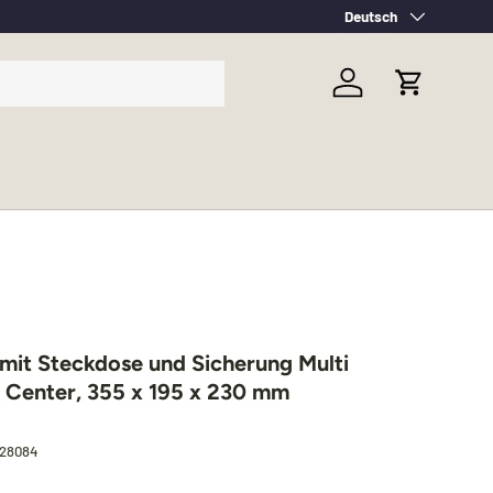
Sprache
Deutsch
Einloggen
Einkaufsw
 mit Steckdose und Sicherung Multi
 Center, 355 x 195 x 230 mm
828084