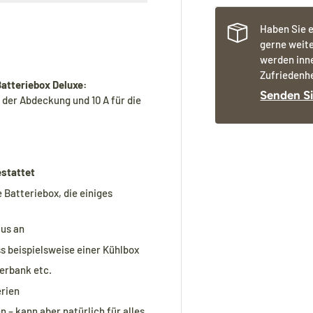
Haben Sie e
gerne weite
werden inn
Zufriedenhe
atteriebox Deluxe:
Senden Si
 der Abdeckung und 10 A für die
estattet
 Batteriebox, die einiges
tus an
s beispielsweise einer Kühlbox
erbank etc.
erien
 – kann aber natürlich für alles