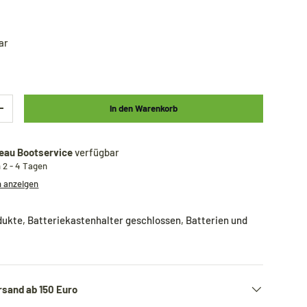
ar
In den Warenkorb
+
eau Bootservice
verfügbar
n 2 - 4 Tagen
n anzeigen
dukte
,
Batteriekastenhalter geschlossen
,
Batterien und
rsand ab 150 Euro