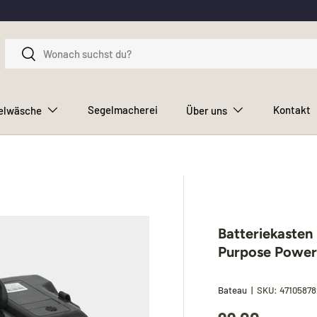
Suchen
Suchen
Segelmacherei
Kontakt
elwäsche
Über uns
Batteriekasten
Purpose Power
Bateau
|
SKU:
4710587