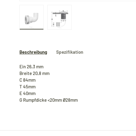
Bild 1 in Galerieansicht laden
Bild 2 in Galerieansicht laden
Beschreibung
Spezifikation
Ein 26,3 mm
Breite 20,8 mm
C 84mm
T 45mm
E 40mm
G Rumpfdicke <20mm Ø28mm