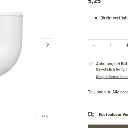
5,25
Direkt verfügb
Anzahl
Nächste
-
Abholung bei
Bat
Gewöhnlich fertig i
Shop-Informatione
Te vinden in:
Alle pro
Kostenloser Ve
von
1
/
2