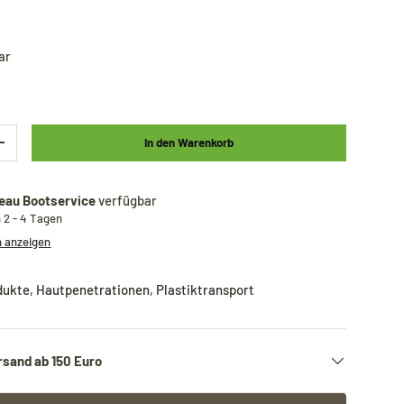
ar
In den Warenkorb
+
eau Bootservice
verfügbar
n 2 - 4 Tagen
n anzeigen
dukte
,
Hautpenetrationen
,
Plastiktransport
rsand ab 150 Euro