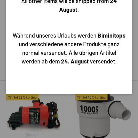
All other items will be shipped from
24
August
.
Johnson
Albin
Johnson Bilgepomp L2200
Supersub 500 of 1100
1980 GPH 12V met
bilgepomp extra laag
terugslagklep
Während unseres Urlaubs werden
Biminitops
und verschiedene andere Produkte ganz
normal versendet. Alle übrigen Artikel
185,00
Vanaf
49,50
194,85
werden ab dem
24. August
versendet.
Voeg toe aan mijn bestelling
Kies mogelijkheden
Uitverkocht
Uitverkocht
Tot 29% korting
Tot 43% korting