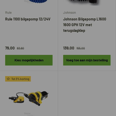
Rule
Johnson
Rule 1100 bilgepomp 12/24V
Johnson Bilgepomp L1600
1600 GPH 12V met
terugslagklep
79,00
139,00
83,60
155,00
Kies mogelijkheden
Voeg toe aan mijn bestelling
Tot 3% korting