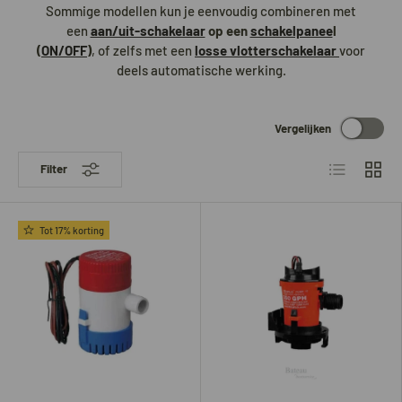
Sommige modellen kun je eenvoudig combineren met
een
aan/uit-schakelaar
op een
schakelpanee
l
(
ON/OFF
)
, of zelfs met een
losse vlotterschakelaar
voor
deels automatische werking.
Vergelijken
Lijst
Raster
Filter
Tot 17% korting