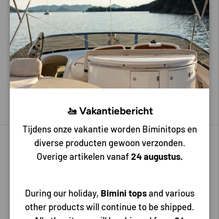
Rule
Johnson
Rule 800 bilgepomp 12/24V
L1600 Bilgepomp met
terugslagklep 24V
69,00
109,00
72,40
155,00
Kies mogelijkheden
Voeg toe aan mijn bestelling
🚤 Vakantiebericht
Tijdens onze vakantie worden Biminitops en
Tot 5% korting
diverse producten gewoon verzonden.
Overige artikelen vanaf
24 augustus.
During our holiday,
Bimini tops
and various
other products will continue to be shipped.