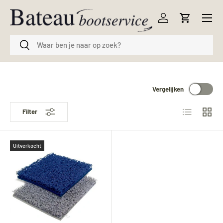
Menu
Ga naar inhoud
Inloggen
Winkelwag
Zoeken
Zoeken
Vergelijken
Lijst
Raster
Filter
Uitverkocht