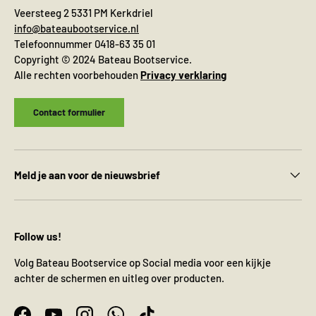
All other items will be shipped from
24
Veersteeg 2 5331 PM Kerkdriel
August
.
info@bateaubootservice.nl
Telefoonnummer 0418-63 35 01
Copyright © 2024 Bateau Bootservice.
Alle rechten voorbehouden
Privacy verklaring
Während unseres Urlaubs werden
Biminitops
und verschiedene andere Produkte ganz
normal versendet. Alle übrigen Artikel
Contact formulier
werden ab dem
24. August
versendet.
Meld je aan voor de nieuwsbrief
Follow us!
Volg Bateau Bootservice op Social media voor een kijkje
achter de schermen en uitleg over producten.