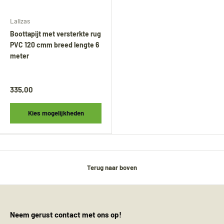
Lalizas
Boottapijt met versterkte rug
PVC 120 cmm breed lengte 6
meter
335,00
Kies mogelijkheden
Tijdens onze vakantie worden Biminitops en
Terug naar boven
diverse producten gewoon verzonden.
Overige artikelen vanaf
24 augustus.
During our holiday,
Bimini tops
and various
Neem gerust contact met ons op!
other products will continue to be shipped.