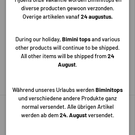
diverse producten gewoon verzonden.
Overige artikelen vanaf
24 augustus.
Rule
Rule
Portable kits met
Rule slimline pomp iL200P
During our holiday,
Bimini tops
and various
krokodillenbekken
other products will continue to be shipped.
All other items will be shipped from
24
August
.
107,00
60,00
Voeg toe aan mijn bestelling
Voeg toe aan mijn bestelling
Während unseres Urlaubs werden
Biminitops
und verschiedene andere Produkte ganz
Tot 6% korting
Tot 8% korting
normal versendet. Alle übrigen Artikel
werden ab dem
24. August
versendet.