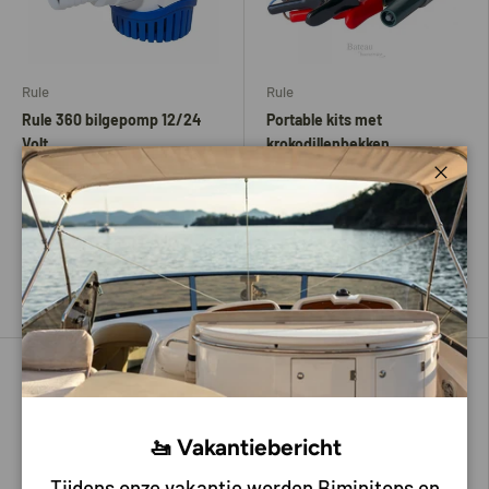
Rule
Rule
Rule 360 bilgepomp 12/24
Portable kits met
Volt
krokodillenbekken
Sluite
36,95
138,00
Kies mogelijkheden
Voeg toe aan mijn bestelling
🚤 Vakantiebericht
Tijdens onze vakantie worden Biminitops en