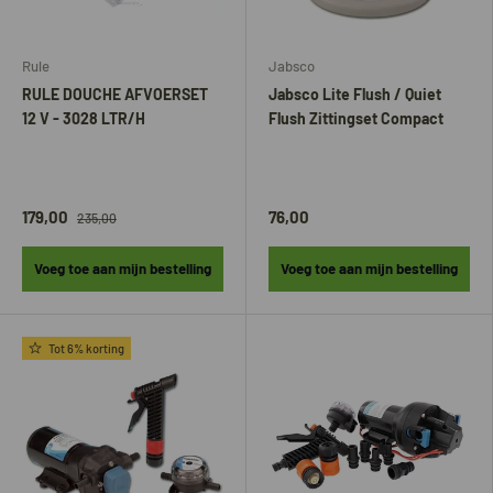
Rule
Jabsco
RULE DOUCHE AFVOERSET
Jabsco Lite Flush / Quiet
12 V - 3028 LTR/H
Flush Zittingset Compact
179,00
76,00
235,00
Voeg toe aan mijn bestelling
Voeg toe aan mijn bestelling
Tot 6% korting