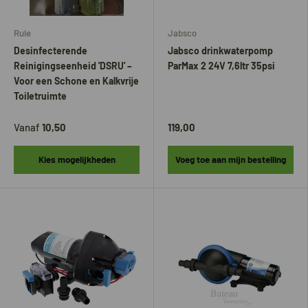
Rule
Jabsco
Desinfecterende
Jabsco drinkwaterpomp
Reinigingseenheid 'DSRU' –
ParMax 2 24V 7,6ltr 35psi
Voor een Schone en Kalkvrije
Toiletruimte
Vanaf
10,50
119,00
Kies mogelijkheden
Voeg toe aan mijn bestelling