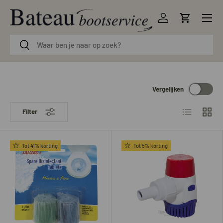
Menu
Ga naar inhoud
Inloggen
Winkelwag
Zoeken
Zoeken
Vergelijken
Lijst
Raster
Filter
Tot 41% korting
Tot 5% korting