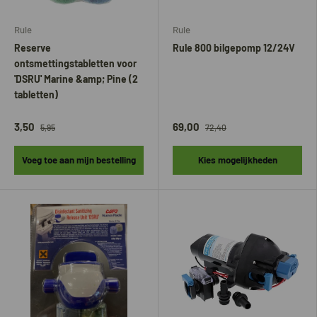
Rule
Rule
Reserve
Rule 800 bilgepomp 12/24V
ontsmettingstabletten voor
'DSRU' Marine &amp; Pine (2
tabletten)
3,50
69,00
5,95
72,40
Voeg toe aan mijn bestelling
Kies mogelijkheden