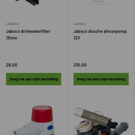
Jabsco
Jabsco
Jabsco drinkwaterfilter
Jabsco douche afvoerpomp
13mm
12V
28,00
210,00
Voeg toe aan mijn bestelling
Voeg toe aan mijn bestelling