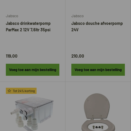
Jabsco
Jabsco
Jabsco drinkwaterpomp
Jabsco douche afvoerpomp
ParMax 2 12V 7,6ltr 35psi
24V
119,00
210,00
Voeg toe aan mijn bestelling
Voeg toe aan mijn bestelling
Tot 24% korting