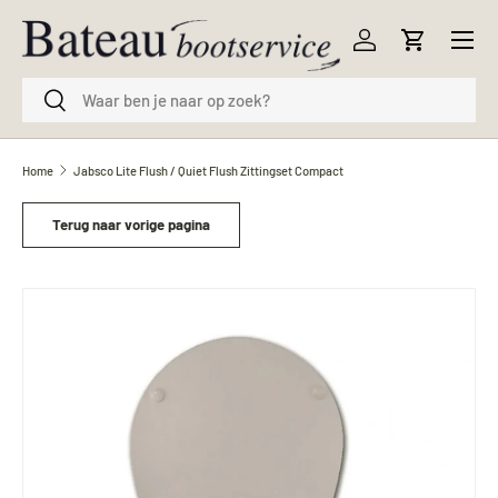
Menu
Ga naar inhoud
Inloggen
Winkelwag
Zoeken
Zoeken
Home
Jabsco Lite Flush / Quiet Flush Zittingset Compact
Terug naar vorige pagina