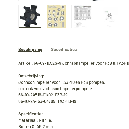
Laad afbeelding 1 in gallerij-weergave
Laad afbeelding 2 in gallerij-weergave
Laad afbeelding 3 in gal
Laad afbee
Beschrijving
Specificaties
Artikel: 66-09-1052S-9 Johnson impeller voor F3B & TA3P
Omschrijving:
Johnson impeller voor TA3P10 en F3B pompen.
o.a. ook voor Johnson impellerpompen:
66-10-24516-01/02. F3B-19.
66-10-24453-04/05. TA3P10-19.
Specificatie:
Materiaal: Nitrile.
Buiten Ø: 45.2 mm.