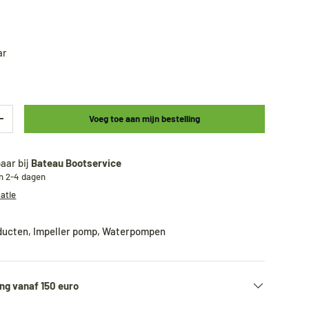
ar
Voeg toe aan mijn bestelling
+
aar bij
Bateau Bootservice
en 2-4 dagen
matie
oducten
,
Impeller pomp
,
Waterpompen
ng vanaf 150 euro