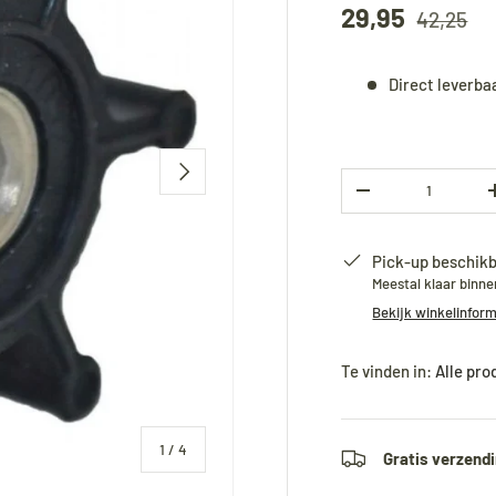
29,95
42,25
Direct leverba
Volgende
Aantal
-
Pick-up beschikb
Meestal klaar binn
Bekijk winkelinfor
Te vinden in:
Alle pr
van
1
/
4
Gratis verzendi