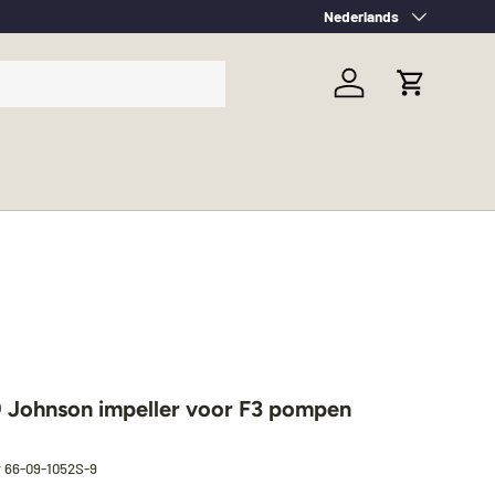
Taal
Nederlands
Inloggen
Winkelwag
 Johnson impeller voor F3 pompen
r
66-09-1052S-9