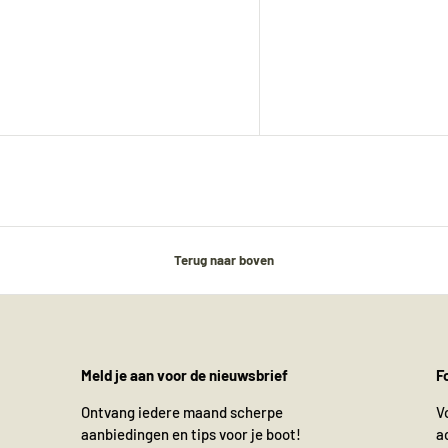
versendet. Alle übrigen Artikel werden ab dem
24. August
versendet.
Terug naar boven
Meld je aan voor de nieuwsbrief
F
Ontvang iedere maand scherpe
V
aanbiedingen en tips voor je boot!
a