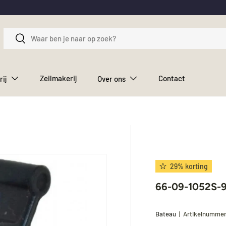
Zoeken
Zoeken
Zeilmakerij
Contact
rij
Over ons
29% korting
66-09-1052S-9
Bateau
|
Artikelnumme