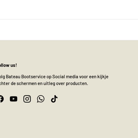
ollow us!
olg Bateau Bootservice op Social media voor een kijkje
chter de schermen en uitleg over producten.
Facebook
YouTube
Instagram
WhatsApp
TikTok