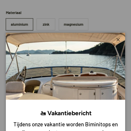
Materiaal
aluminium
zink
magnesium
Aantal
Sluite
Voeg toe aan mijn bestelling
-
+
Pick-up beschikbaar bij
Bateau Bootservice
Meestal klaar binnen 2-4 dagen
Bekijk winkelinformatie
Te vinden in:
Alle producten
,
Anodes
,
Martyr
,
Mercury
mercruiser anode
,
Onderhoud
🚤 Vakantiebericht
Gratis verzending vanaf 150 euro
Tijdens onze vakantie worden Biminitops en