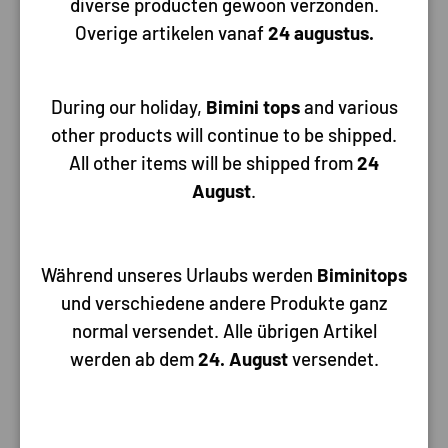
diverse producten gewoon verzonden.
Heeft u een vraag over dit product
mail
Overige artikelen vanaf
24 augustus.
of stuur ons een chat. Wij staan graag
voor je klaar
During our holiday,
Bimini tops
and various
other products will continue to be shipped.
All other items will be shipped from
24
Beschrijving
Specificaties
August
.
Anode kit Bravo-2 & 3 ≥1989 Zink Aluminium of Magnesium
Vaart u op zout water dan gebruikt u ten alle tijden een zinken
Während unseres Urlaubs werden
Biminitops
anode! Vaart u op zoet of brak water dan gebruikt u een
und verschiedene andere Produkte ganz
aluminium anode
normal versendet. Alle übrigen Artikel
Vaart u op zoet water dan kunt u voor op uw sterndrive /
werden ab dem
24. August
versendet.
staartstuk ook nog kiezen voor magnesium anodes. Dit is een
nog zachter materiaal dan aluminium. Magnesium anodes
werken op zoet water nog beter dan aluminium omdat het
materiaal zachter is. Zeker aan te raden als u een RVS