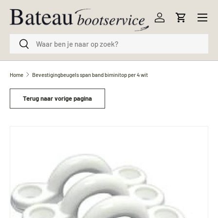
Menu
Ga naar inhoud
Inloggen
Winkelwag
Zoeken
Zoeken
Home
Bevestigingbeugels span band biminitop per 4 wit
Terug naar vorige pagina