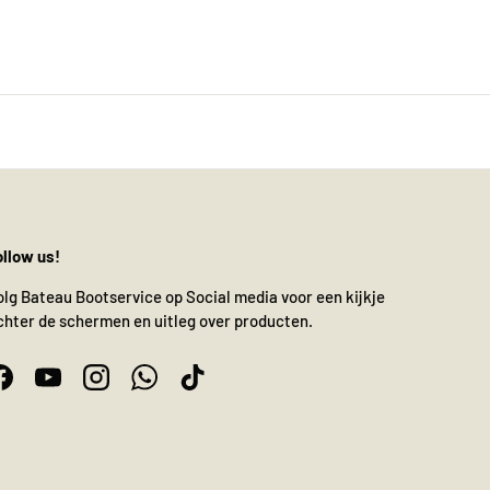
ollow us!
olg Bateau Bootservice op Social media voor een kijkje
chter de schermen en uitleg over producten.
Facebook
YouTube
Instagram
WhatsApp
TikTok