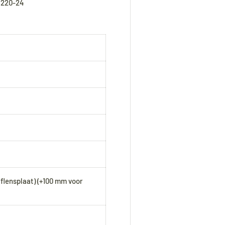
8220-24
Tijdens onze vakantie worden Biminitops en
diverse producten gewoon verzonden. Overige
artikelen vanaf
24 augustus.
During our holiday,
Bimini tops
and various other
products will continue to be shipped. All other
items will be shipped from
24 August
.
Während unseres Urlaubs werden
Biminitops
flensplaat) (+100 mm voor
und verschiedene andere Produkte ganz normal
versendet. Alle übrigen Artikel werden ab dem
24. August
versendet.