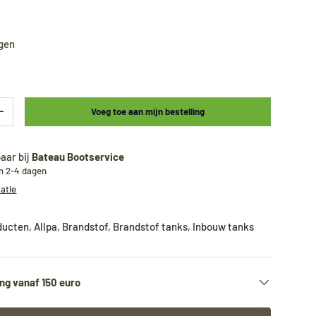
agen
Voeg toe aan mijn bestelling
+
aar bij
Bateau Bootservice
en 2-4 dagen
matie
oducten
,
Allpa
,
Brandstof
,
Brandstof tanks
,
Inbouw tanks
ng vanaf 150 euro