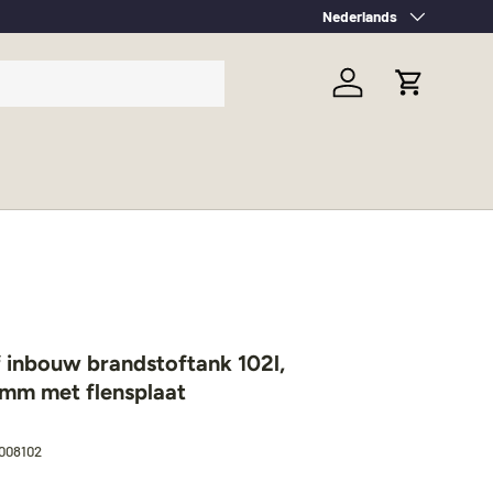
Taal
Nederlands
Inloggen
Winkelwag
f inbouw brandstoftank 102l,
m met flensplaat
008102