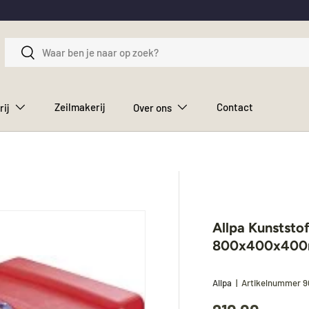
Zoeken
Zoeken
Zeilmakerij
Contact
rij
Over ons
Allpa Kunststo
800x400x400m
Allpa
|
Artikelnummer
9