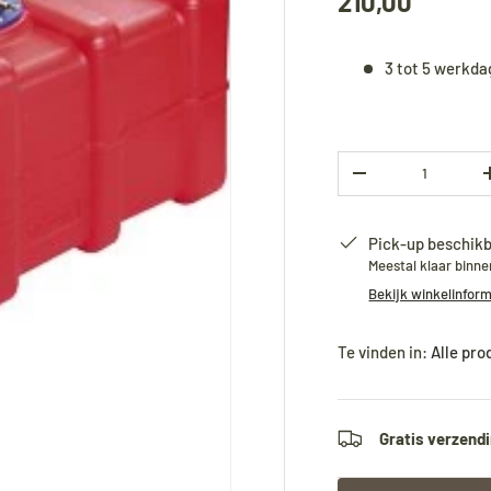
210,00
3 tot 5 werkd
Aantal
-
Pick-up beschikb
Meestal klaar binn
Bekijk winkelinfor
Te vinden in:
Alle pr
Gratis verzendi