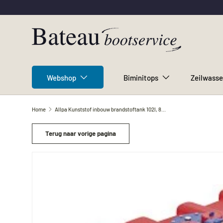
Ga naar inhoud
Webshop
Biminitops
Zeilwasse
Home
Allpa Kunststof inbouw brandstoftank 102l, 800x400x400mm met flensplaat
Terug naar vorige pagina