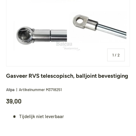
van
1
/
2
Gasveer RVS telescopisch, balljoint bevestiging
Allpa
|
Artikelnummer
M3718251
39,00
Tijdelijk niet leverbaar