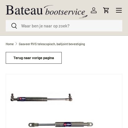
Menu
Ga naar inhoud
Inloggen
Winkelwag
Zoeken
Zoeken
Home
Gasveer RVS telescopisch, balljoint bevestiging
Terug naar vorige pagina