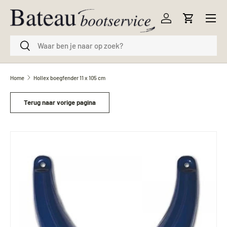
Menu
Ga naar inhoud
Inloggen
Winkelwag
Zoeken
Zoeken
Home
Hollex boegfender 11 x 105 cm
Terug naar vorige pagina