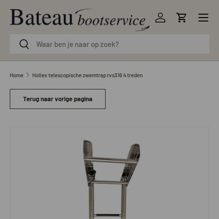
Menu
Ga naar inhoud
Inloggen
Winkelwag
Zoeken
Zoeken
Home
Hollex telescopische zwemtrap rvs316 4 treden
Terug naar vorige pagina