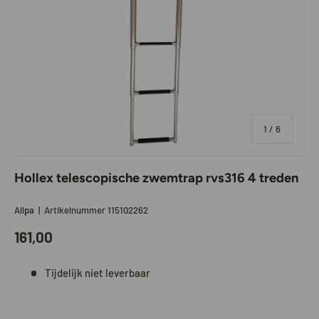
van
1
/
6
Hollex telescopische zwemtrap rvs316 4 treden
Allpa
|
Artikelnummer
115102262
161,00
Tijdelijk niet leverbaar