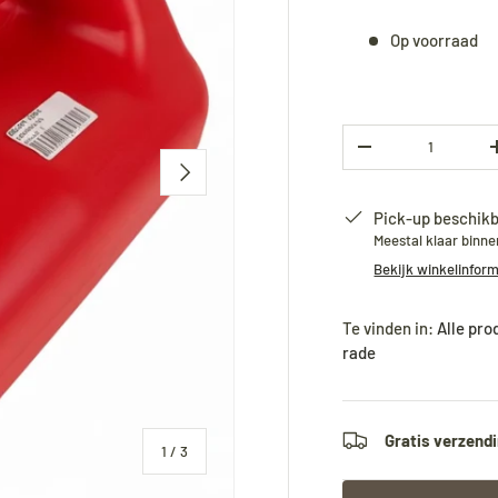
Op voorraad
Aantal
-
Volgende
Pick-up beschikb
Meestal klaar binn
Bekijk winkelinfor
Te vinden in:
Alle pr
rade
Gratis verzendi
van
1
/
3