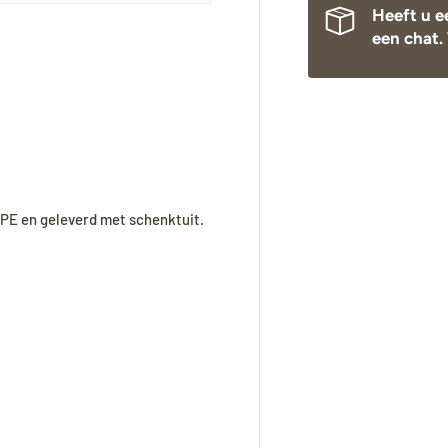
Heeft u e
een chat. 
Tijdens onze vakantie worden Biminitops en
lerij-weergave
diverse producten gewoon verzonden. Overige
artikelen vanaf
24 augustus.
During our holiday,
Bimini tops
and various other
DPE en geleverd met schenktuit.
products will continue to be shipped. All other
items will be shipped from
24 August
.
Während unseres Urlaubs werden
Biminitops
und verschiedene andere Produkte ganz normal
versendet. Alle übrigen Artikel werden ab dem
24. August
versendet.