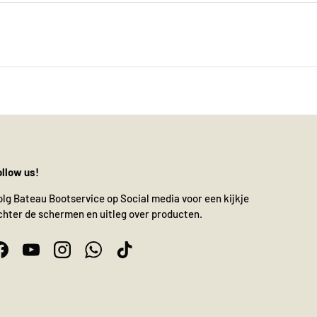
ollow us!
olg Bateau Bootservice op Social media voor een kijkje
chter de schermen en uitleg over producten.
Facebook
YouTube
Instagram
WhatsApp
TikTok