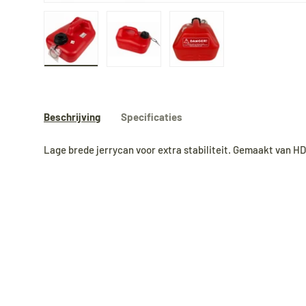
Laad afbeelding 1 in gallerij-weergave
Laad afbeelding 2 in gallerij-weergave
Laad afbeelding 3 in gal
Beschrijving
Specificaties
Lage brede jerrycan voor extra stabiliteit. Gemaakt van H