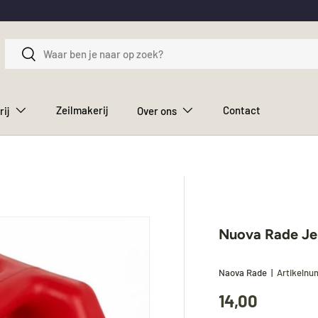
Zoeken
Zoeken
Zeilmakerij
Contact
rij
Over ons
Nuova Rade Jer
Naova Rade
|
Artikeln
14,00