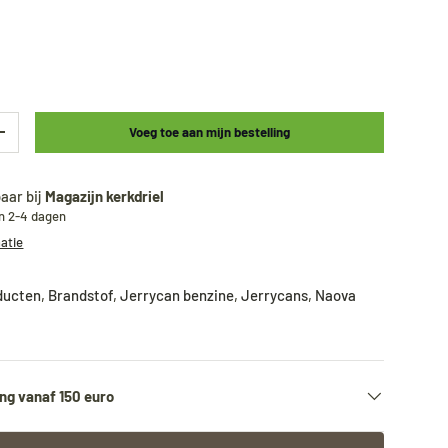
Voeg toe aan mijn bestelling
+
aar bij
Magazijn kerkdriel
en 2-4 dagen
matie
oducten
,
Brandstof
,
Jerrycan benzine
,
Jerrycans
,
Naova
ng vanaf 150 euro