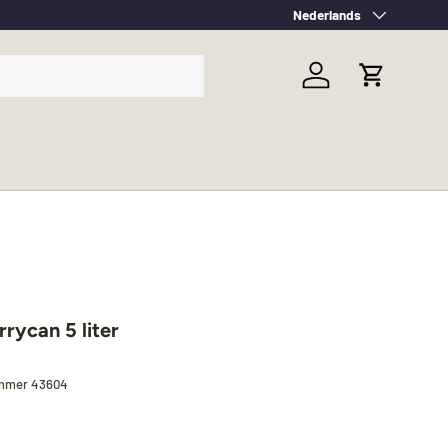
Taal
Nederlands
Inloggen
Winkelwag
rycan 5 liter
ummer
43604