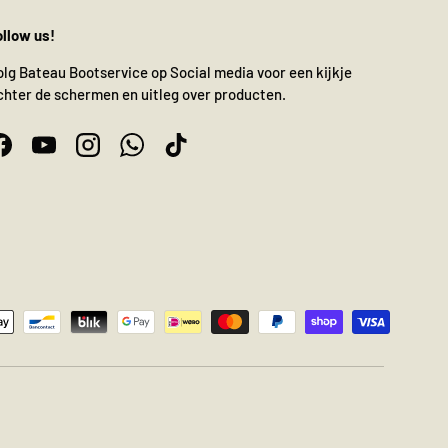
ollow us!
olg Bateau Bootservice op Social media voor een kijkje
chter de schermen en uitleg over producten.
Facebook
YouTube
Instagram
WhatsApp
TikTok
n