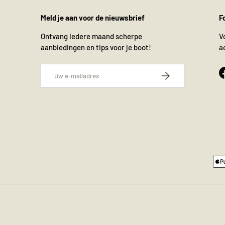
Meld je aan voor de nieuwsbrief
F
Ontvang iedere maand scherpe
V
aanbiedingen en tips voor je boot!
a
E-mailadres
Abonneer
Geaccepteerde betaalmethode