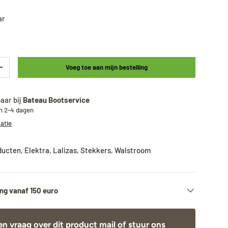
ar
Voeg toe aan mijn bestelling
+
aar bij
Bateau Bootservice
en 2-4 dagen
matie
oducten
,
Elektra
,
Lalizas
,
Stekkers
,
Walstroom
ng vanaf 150 euro
en vraag over dit product
mail
of stuur ons