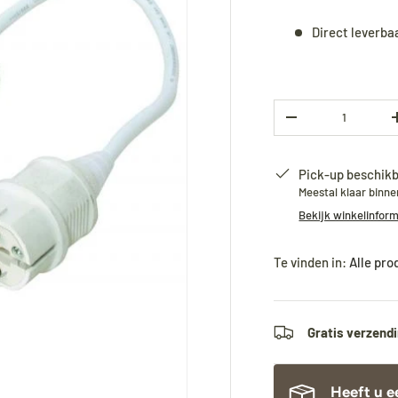
Direct leverba
Aantal
-
Pick-up beschikb
Meestal klaar binn
Bekijk winkelinfor
Te vinden in:
Alle pr
Gratis verzendi
Heeft u e