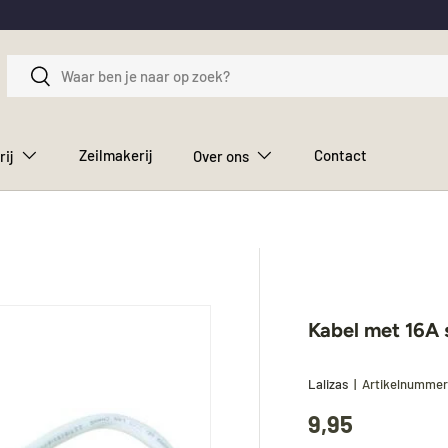
Zoeken
Zoeken
Zeilmakerij
Contact
rij
Over ons
Kabel met 16A 
Lalizas
|
Artikelnumme
9,95