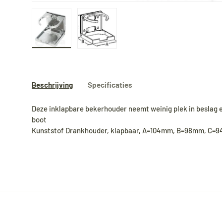
Laad afbeelding 1 in gallerij-weergave
Laad afbeelding 2 in gallerij-weergave
Beschrijving
Specificaties
Deze inklapbare bekerhouder neemt weinig plek in beslag e
boot
Kunststof Drankhouder, klapbaar, A=104mm, B=98mm, C