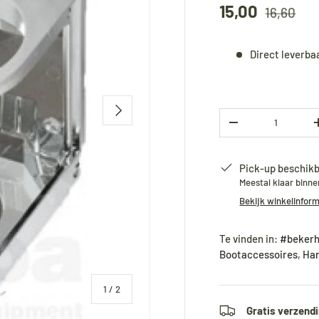
15,00
16,60
Direct leverba
Volgende
Aantal
-
Pick-up beschikb
Meestal klaar binn
Bekijk winkelinfor
Te vinden in:
#bekerh
Bootaccessoires
,
Ha
van
1
/
2
Gratis verzendi