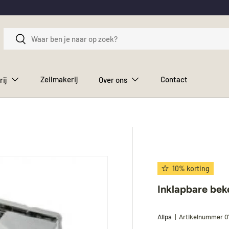
Zoeken
Zoeken
Zeilmakerij
Contact
rij
Over ons
10% korting
Inklapbare be
Allpa
|
Artikelnummer
0