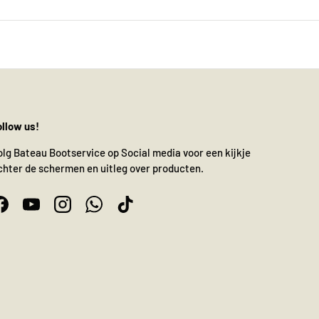
ollow us!
olg Bateau Bootservice op Social media voor een kijkje
chter de schermen en uitleg over producten.
Facebook
YouTube
Instagram
WhatsApp
TikTok