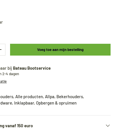
ar
Voeg toe aan mijn bestelling
+
aar bij
Bateau Bootservice
en 2-4 dagen
matie
ouders
,
Alle producten
,
Allpa
,
Bekerhouders
,
rdware
,
Inklapbaar
,
Opbergen & opruimen
ng vanaf 150 euro