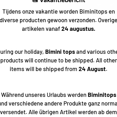
een chat. 
Tijdens onze vakantie worden Biminitops en
diverse producten gewoon verzonden. Overig
artikelen vanaf
24 augustus.
ng en de tank vervangen, dan
uring our holiday,
Bimini tops
and various oth
de (dit is de verbinding tussen
products will continue to be shipped. All other
stofstekker tankzijde (deze
 schroeft u direct op de tank).
items will be shipped from
24 August
.
Während unseres Urlaubs werden
Biminitops
und verschiedene andere Produkte ganz norma
versendet. Alle übrigen Artikel werden ab dem