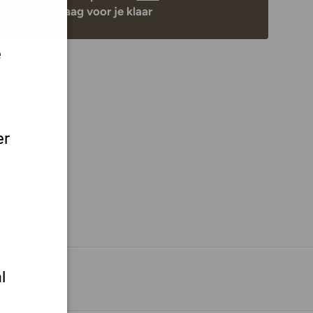
Wij staan graag voor je klaar
e
er
l