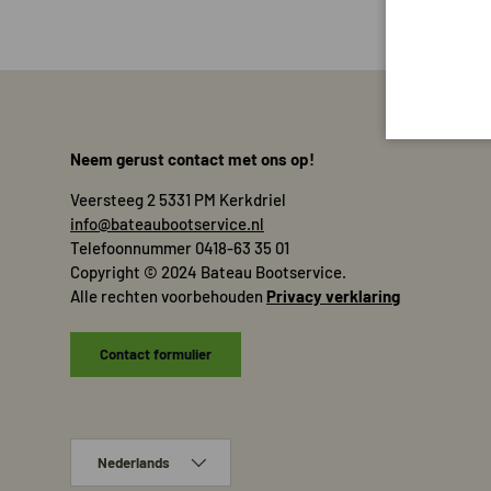
Neem gerust contact met ons op!
Veersteeg 2 5331 PM Kerkdriel
info@bateaubootservice.nl
Telefoonnummer 0418-63 35 01
Copyright © 2024 Bateau Bootservice.
Alle rechten voorbehouden
Privacy verklaring
Contact formulier
Taal
Nederlands