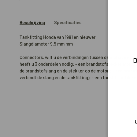
Beschrijving
Specificaties
Tankfitting Honda van 1981 en nieuwer
Slangdiameter 9.5 mm mm
Connectors, wilt u de verbindingen tussen de motor, de sla
D
heeft u 3 onderdelen nodig: - een brandstofstekker motorzij
de brandstofslang en de stekker op de motor); - een brand
verbindt de slang en de tankfitting); - een tankfitting (deze