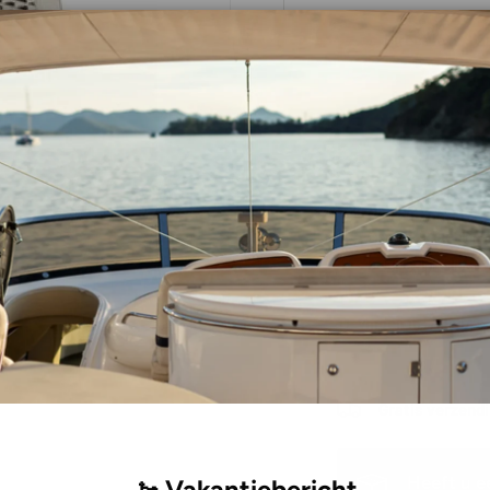
Direct leverba
Aantal
-
Pick-up beschikb
Meestal klaar binn
Bekijk winkelinfor
Te vinden in:
Alle pr
Gratis verzendi
Heeft u e
🚤 Vakantiebericht