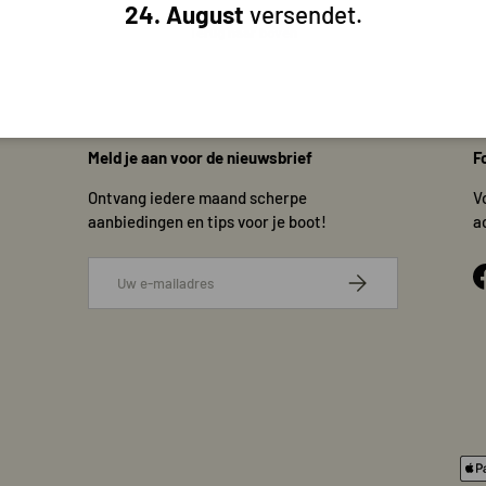
24. August
versendet.
Terug naar boven
Meld je aan voor de nieuwsbrief
F
Ontvang iedere maand scherpe
V
aanbiedingen en tips voor je boot!
a
E-mailadres
Abonneer
Geaccepteerde betaalmethode