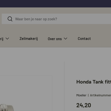
Zoeken
Zoeken
Zeilmakerij
Contact
rij
Over ons
Honda Tank fit
Moeller
|
Artikelnumme
24,20