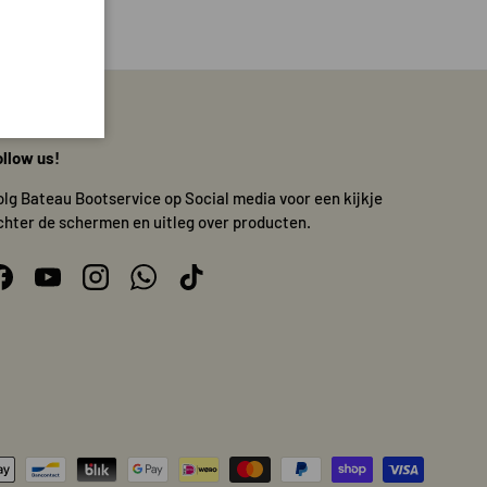
ollow us!
olg Bateau Bootservice op Social media voor een kijkje
chter de schermen en uitleg over producten.
Facebook
YouTube
Instagram
WhatsApp
TikTok
n