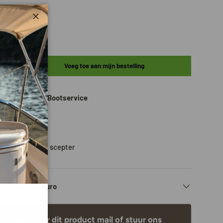
ar
Sluiten
Voeg toe aan mijn bestelling
+
aar bij
Bateau Bootservice
en 2-4 dagen
matie
oducten
,
Moeller scepter
ng vanaf 150 euro
en vraag over dit product
mail
of stuur ons