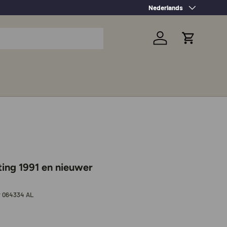
Taal
Nederlands
Inloggen
Winkelwag
ting 1991 en nieuwer
r
064334 AL