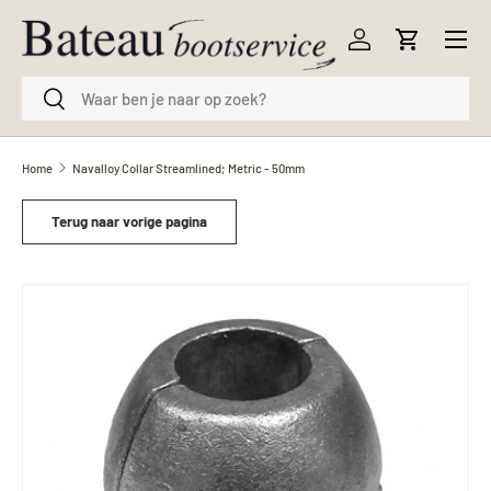
Menu
Ga naar inhoud
Inloggen
Winkelwag
Zoeken
Zoeken
Home
Navalloy Collar Streamlined; Metric - 50mm
Terug naar vorige pagina