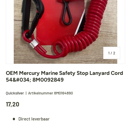
van
1
/
2
OEM Mercury Marine Safety Stop Lanyard Cord
54&#034; 8M0092849
Quicksilver
|
Artikelnummer
8M0164890
17,20
Direct leverbaar