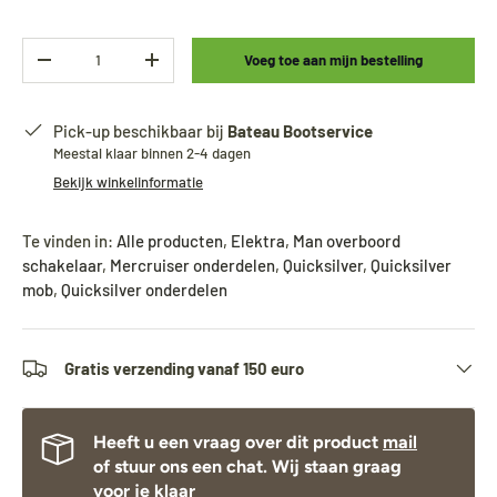
Aantal
Voeg toe aan mijn bestelling
-
+
Pick-up beschikbaar bij
Bateau Bootservice
Meestal klaar binnen 2-4 dagen
Bekijk winkelinformatie
Te vinden in:
Alle producten
,
Elektra
,
Man overboord
schakelaar
,
Mercruiser onderdelen
,
Quicksilver
,
Quicksilver
mob
,
Quicksilver onderdelen
Gratis verzending vanaf 150 euro
Heeft u een vraag over dit product
mail
of stuur ons een chat. Wij staan graag
voor je klaar