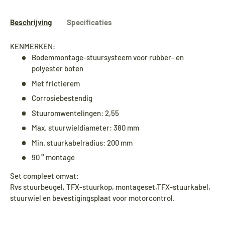
Overige artikelen vanaf
24 augustus.
Beschrijving
Specificaties
During our holiday,
Bimini tops
and various
KENMERKEN:
other products will continue to be shipped.
Bodemmontage-stuursysteem voor rubber- en
All other items will be shipped from
24
polyester boten
August
.
Met frictierem
Corrosiebestendig
Während unseres Urlaubs werden
Biminitops
Stuuromwentelingen: 2,55
und verschiedene andere Produkte ganz
Max. stuurwieldiameter: 380 mm
normal versendet. Alle übrigen Artikel
werden ab dem
24. August
versendet.
Min. stuurkabelradius: 200 mm
90 ° montage
Set compleet omvat:
Rvs stuurbeugel, TFX-stuurkop, montageset,TFX-stuurkabel,
stuurwiel en bevestigingsplaat voor motorcontrol.