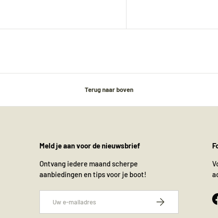
24. August
versendet.
Terug naar boven
Meld je aan voor de nieuwsbrief
F
Ontvang iedere maand scherpe
V
aanbiedingen en tips voor je boot!
a
E-mailadres
Abonneer