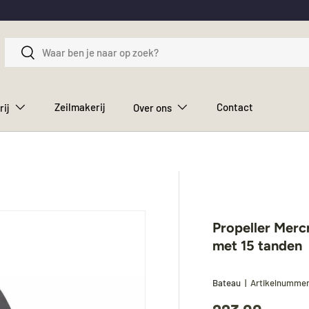
Zoeken
Zoeken
Zeilmakerij
Contact
rij
Over ons
Propeller Merc
met 15 tanden
Bateau
|
Artikelnumme