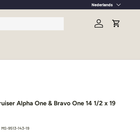
Taal
Nederlands
Inloggen
Winkelwag
ruiser Alpha One & Bravo One 14 1/2 x 19
r
MS-9513-143-19