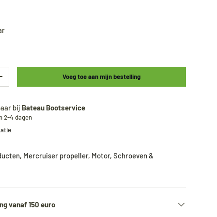
ar
Voeg toe aan mijn bestelling
+
aar bij
Bateau Bootservice
en 2-4 dagen
matie
oducten
,
Mercruiser propeller
,
Motor
,
Schroeven &
ng vanaf 150 euro