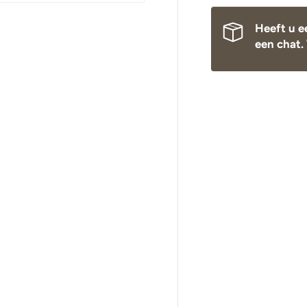
Heeft u e
een chat. 
Tijdens onze vakantie worden Biminitops en
diverse producten gewoon verzonden. Overige
artikelen vanaf
24 augustus.
During our holiday,
Bimini tops
and various other
products will continue to be shipped. All other
items will be shipped from
24 August
.
Während unseres Urlaubs werden
Biminitops
und verschiedene andere Produkte ganz normal
versendet. Alle übrigen Artikel werden ab dem