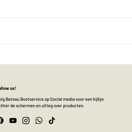
ollow us!
olg Bateau Bootservice op Social media voor een kijkje
chter de schermen en uitleg over producten.
Facebook
YouTube
Instagram
WhatsApp
TikTok