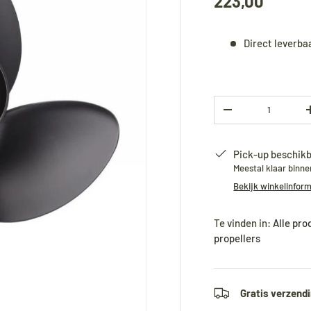
223,00
Direct leverba
Aantal
-
Pick-up beschikb
Meestal klaar binn
Bekijk winkelinfor
Te vinden in:
Alle pr
propellers
Gratis verzendi