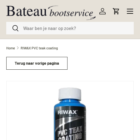
Menu
Ga naar inhoud
Inloggen
Winkelwag
Zoeken
Zoeken
Home
RIWAX PVC teak coating
Terug naar vorige pagina