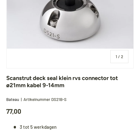
van
1
/
2
Scanstrut deck seal klein rvs connector tot
ø21mm kabel 9-14mm
Bateau
|
Artikelnummer
DS21B-S
77,00
3 tot 5 werkdagen