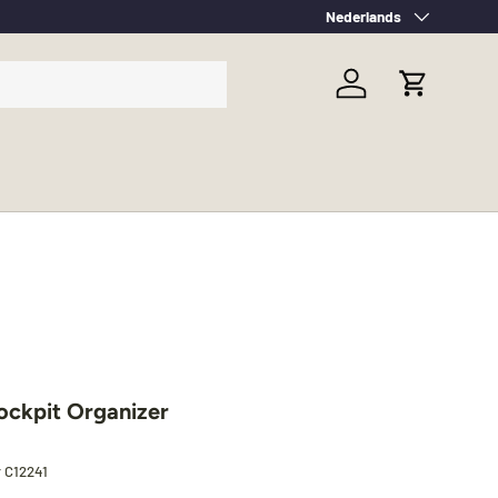
Taal
Nederlands
Inloggen
Winkelwag
ckpit Organizer
r
C12241