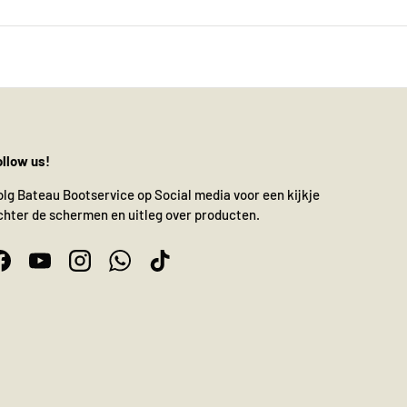
ollow us!
olg Bateau Bootservice op Social media voor een kijkje
chter de schermen en uitleg over producten.
Facebook
YouTube
Instagram
WhatsApp
TikTok