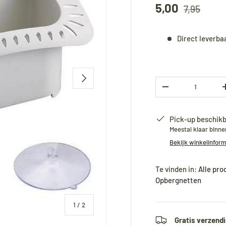
5,00
7,95
Direct leverba
Volgende
Aantal
-
Pick-up beschikb
Meestal klaar binn
Bekijk winkelinfor
Te vinden in:
Alle pr
Opbergnetten
van
1
/
2
Gratis verzendi