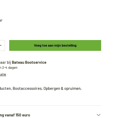
ar
Voeg toe aan mijn bestelling
+
aar bij
Bateau Bootservice
en 2-4 dagen
matie
oducten
,
Bootaccessoires
,
Opbergen & opruimen
,
ng vanaf 150 euro