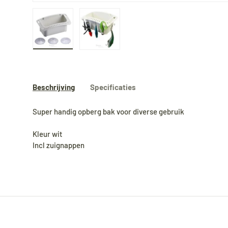
Laad afbeelding 1 in gallerij-weergave
Laad afbeelding 2 in gallerij-weergave
Beschrijving
Specificaties
Super handig opberg bak voor diverse gebruik
Kleur wit
Incl zuignappen