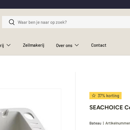
Zoeken
Zoeken
Zeilmakerij
Contact
rij
Over ons
37% korting
SEACHOICE Co
Bateau
|
Artikelnumme