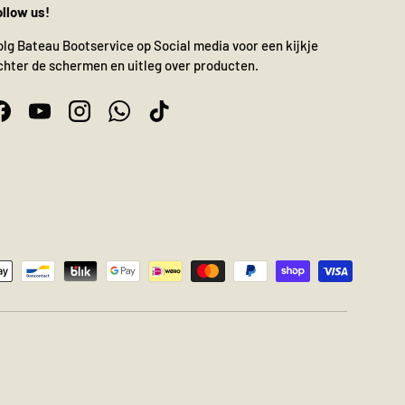
ollow us!
olg Bateau Bootservice op Social media voor een kijkje
chter de schermen en uitleg over producten.
Facebook
YouTube
Instagram
WhatsApp
TikTok
n