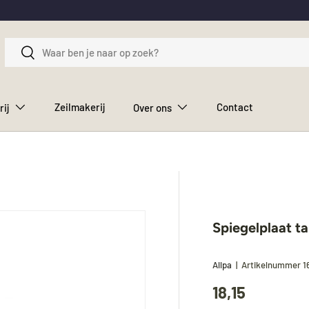
Zoeken
Zoeken
Zeilmakerij
Contact
rij
Over ons
Spiegelplaat 
Allpa
|
Artikelnummer
1
18,15