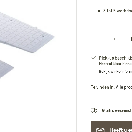
3 tot 5 werkd
Aantal
-
Pick-up beschikb
Meestal klaar binn
Bekijk winkelinfor
Te vinden in:
Alle pr
Gratis verzendi
Heeft u e