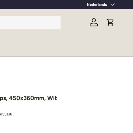
Taal
Nederlands
Inloggen
Winkelwag
taps, 450x360mm, Wit
6195136