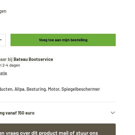
agen
Voeg toe aan mijn bestelling
+
aar bij
Bateau Bootservice
en 2-4 dagen
matie
oducten
,
Allpa
,
Besturing
,
Motor
,
Spiegelbeschermer
ng vanaf 150 euro
en vraag over dit product
mail
of stuur ons