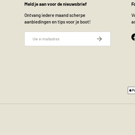
Meld je aan voor de nieuwsbrief
F
Ontvang iedere maand scherpe
V
aanbiedingen en tips voor je boot!
a
E-mailadres
Abonneer
Geaccepteerde betaalmethode